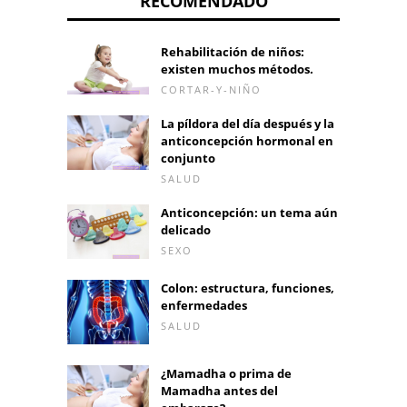
RECOMENDADO
Rehabilitación de niños:
existen muchos métodos.
CORTAR-Y-NIÑO
La píldora del día después y la
anticoncepción hormonal en
conjunto
SALUD
Anticoncepción: un tema aún
delicado
SEXO
Colon: estructura, funciones,
enfermedades
SALUD
¿Mamadha o prima de
Mamadha antes del