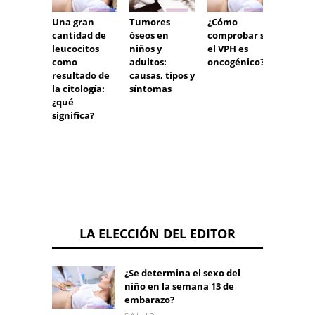
Una gran
Tumores
¿Cómo
Glóbul
cantidad de
óseos en
comprobar si
hidra
leucocitos
niños y
el VPH es
persis
como
adultos:
oncogénico?
resultado de
causas, tipos y
la citología:
síntomas
¿qué
significa?
LA ELECCIÓN DEL EDITOR
¿Se determina el sexo del
niño en la semana 13 de
embarazo?