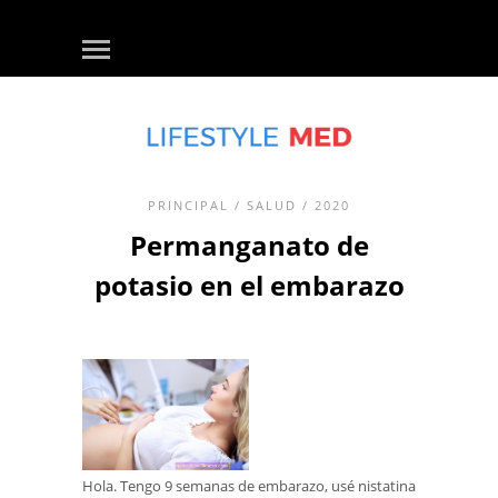
PRINCIPAL
/
SALUD
/ 2020
Permanganato de
potasio en el embarazo
Hola. Tengo 9 semanas de embarazo, usé nistatina