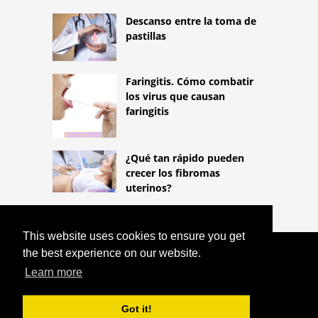
Descanso entre la toma de
pastillas
Faringitis. Cómo combatir
los virus que causan
faringitis
¿Qué tan rápido pueden
crecer los fibromas
uterinos?
This website uses cookies to ensure you get
the best experience on our website.
COPYRIGHT 2026
HTTPS://LIFESTYLEMED.NET
Learn more
PERMANGANATO DE POTASIO EN EL
EMBARAZO
Got it!
^