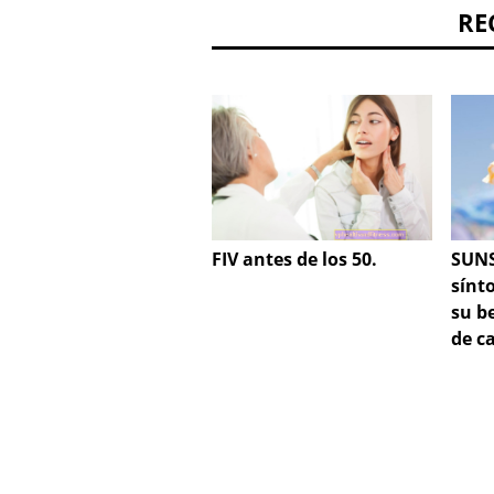
RE
SUNS
FIV antes de los 50.
sínt
su b
de c