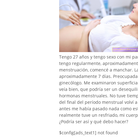
Tengo 27 años y tengo sexo con mi pa
tengo regularmente, aproximadamente 
menstruación, comencé a manchar. La 
aproximadamente 7 días. Preocupada po
ginecólogo. Me examinaron superficial
veía bien, que podría ser un desequil
hormonas menstruales. No tuve tiem
del final del período menstrual volví
antes me había pasado nada como est
realmente tuve un resfriado, mi cuer
¿Podría ser así y qué debo hacer?
$config[ads_text1] not found