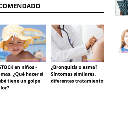
COMENDADO
TOCK en niños -
¿Bronquitis o asma?
El día
omas. ¿Qué hacer si
Síntomas similares,
períod
ebé tiene un golpe
diferentes tratamientos.
embar
alor?