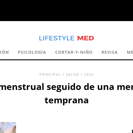
CIÓN
PSICOLOGÍA
CORTAR-Y-NIÑO
REVISA
ME
PRINCIPAL
/
SALUD
/ 2020
enstrual seguido de una me
temprana