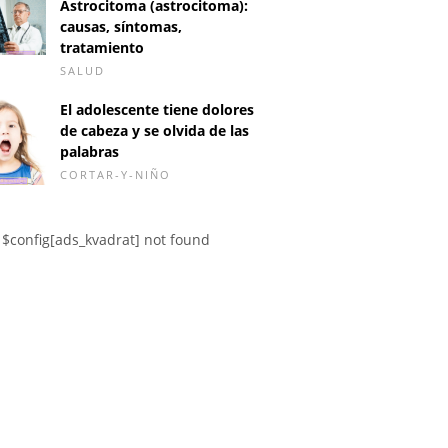
Astrocitoma (astrocitoma):
causas, síntomas,
tratamiento
SALUD
El adolescente tiene dolores
de cabeza y se olvida de las
palabras
CORTAR-Y-NIÑO
 antes de mi
¿Los bultos vaginales
Sudorac
$config[ads_kvadrat] not found
o sexual, ¿estoy
blancos se llaman
azada?
micosis?