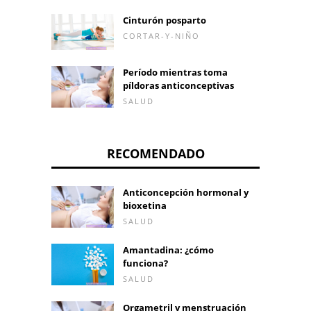
Cinturón posparto
CORTAR-Y-NIÑO
Período mientras toma
píldoras anticonceptivas
SALUD
RECOMENDADO
Anticoncepción hormonal y
bioxetina
SALUD
Amantadina: ¿cómo
funciona?
SALUD
Orgametril y menstruación