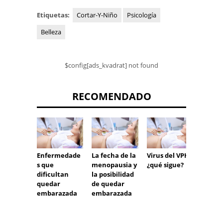
Etiquetas:
Cortar-Y-Niño
Psicología
Belleza
$config[ads_kvadrat] not found
RECOMENDADO
Enfermedade
La fecha de la
Virus del VPH:
Picazó
s que
menopausia y
¿qué sigue?
piel en
dificultan
la posibilidad
nalgas
quedar
de quedar
embarazada
embarazada