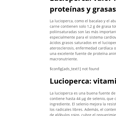
proteínas y grasas
La lucioperca, como el bacalao y el a
carne contienen solo 1,2 g de grasa tot
poliinsaturadas son las más importante
especialmente para el sistema cardio
ácidos grasos saturados en el lucioper
aterosclerosis, enfermedad cardíaca o
una excelente fuente de proteína anim
macronutriente.
$config[ads_text1] not found
Lucioperca: vitam
La lucioperca es una buena fuente de 
contiene hasta 44 µg de selenio, que 
ingrediente. El selenio mejora la resi
los radicales libres. Además, el conte
de glóbulos rojos, cubre el requerimi