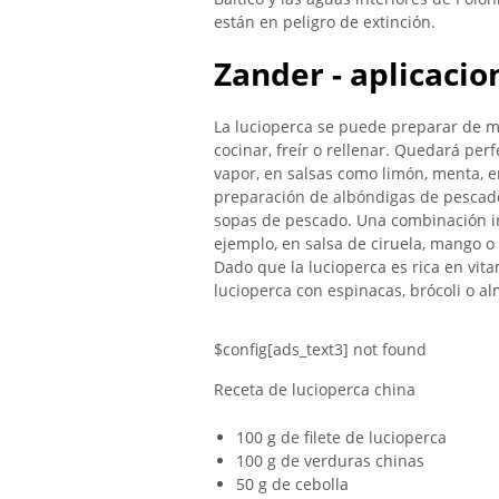
están en peligro de extinción.
Zander - aplicacio
La lucioperca se puede preparar de m
cocinar, freír o rellenar. Quedará per
vapor, en salsas como limón, menta, 
preparación de albóndigas de pescado,
sopas de pescado. Una combinación int
ejemplo, en salsa de ciruela, mango 
Dado que la lucioperca es rica en vi
lucioperca con espinacas, brócoli o a
$config[ads_text3] not found
Receta de lucioperca china
100 g de filete de lucioperca
100 g de verduras chinas
50 g de cebolla