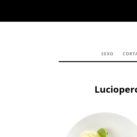
SEXO
CORT
Lucioperc