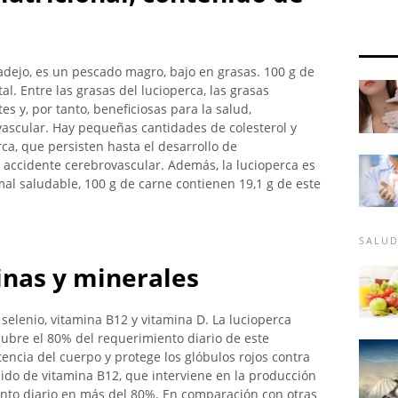
badejo, es un pescado magro, bajo en grasas. 100 g de
al. Entre las grasas del lucioperca, las grasas
s y, por tanto, beneficiosas para la salud,
vascular. Hay pequeñas cantidades de colesterol y
ca, que persisten hasta el desarrollo de
 accidente cerebrovascular. Además, la lucioperca es
al saludable, 100 g de carne contienen 19,1 g de este
SALU
inas y minerales
selenio, vitamina B12 y vitamina D. La lucioperca
cubre el 80% del requerimiento diario de este
stencia del cuerpo y protege los glóbulos rojos contra
nido de vitamina B12, que interviene en la producción
ento diario en más del 80%. En comparación con otras