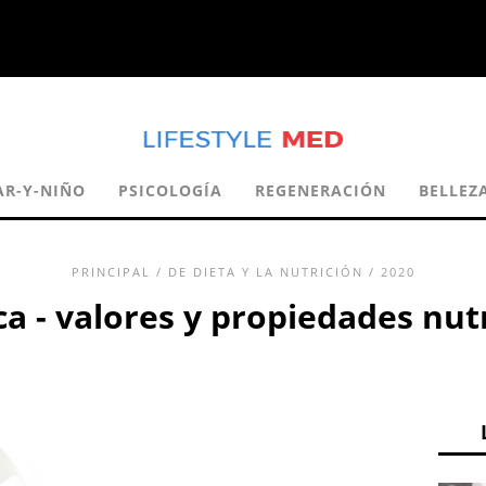
AR-Y-NIÑO
PSICOLOGÍA
REGENERACIÓN
BELLEZ
PRINCIPAL
/
DE DIETA Y LA NUTRICIÓN
/ 2020
a - valores y propiedades nut