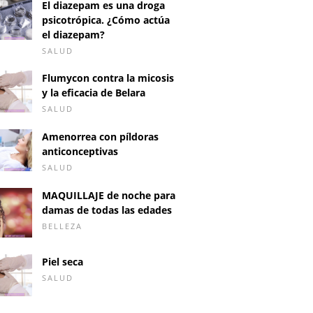
El diazepam es una droga
psicotrópica. ¿Cómo actúa
el diazepam?
SALUD
Flumycon contra la micosis
y la eficacia de Belara
SALUD
Amenorrea con píldoras
anticonceptivas
SALUD
MAQUILLAJE de noche para
damas de todas las edades
BELLEZA
Piel seca
SALUD