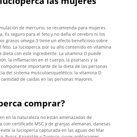
lucioperca las mujeres
umulación de mercurio, se recomienda para mujeres
. Es seguro para el feto y no daña el cerebro ni los
os grasos omega-3 tiene un efecto beneficioso sobre
el feto. La lucioperca, por su alto contenido en vitamina
 dieta con este ingrediente. La vitamina D puede
n, la inflamación en el cuerpo, la psoriasis y la
componente importante de la dieta de las personas
cia del sistema musculoesquelético: la vitamina D
a cantidad de caídas en las personas mayores.
operca comprar?
ven en la naturaleza no están amenazadas de
rca con certificado MSC y de granjas alemanas, danesas
evite la lucioperca capturada en las aguas del Mar
nia, Rusia, Kazajstán y Turquía, cuyas poblaciones