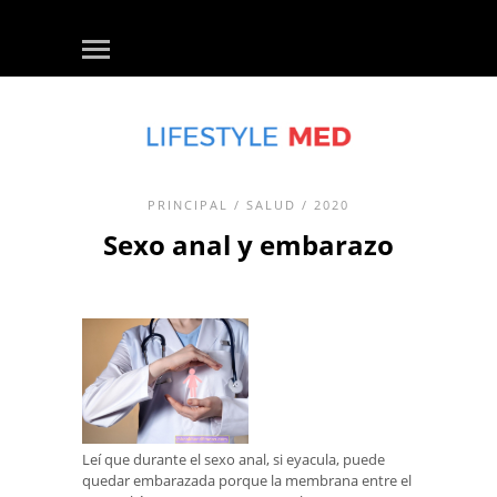
PRINCIPAL
/
SALUD
/ 2020
Sexo anal y embarazo
Leí que durante el sexo anal, si eyacula, puede
quedar embarazada porque la membrana entre el