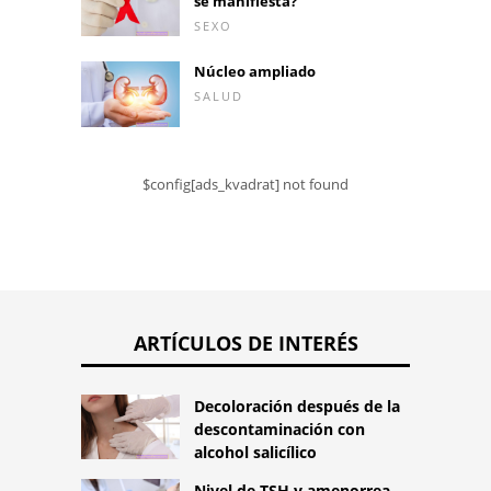
se manifiesta?
SEXO
Núcleo ampliado
SALUD
$config[ads_kvadrat] not found
ARTÍCULOS DE INTERÉS
Decoloración después de la
descontaminación con
alcohol salicílico
Nivel de TSH y amenorrea