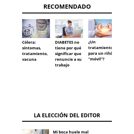
RECOMENDADO
¿Un
Moco a
Cólera:
DIABETES no
tratamiento
en lug
síntomas,
tiene por qué
para un riñón
ovulac
tratamiento,
significar que
"móvil"?
vacuna
renuncie a su
trabajo
LA ELECCIÓN DEL EDITOR
Mi boca huele mal