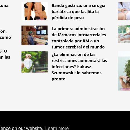
icona
Banda gástrica: una cirugía
bariátrica que facilita la
pérdida de peso
La primera administración
ión.
de fármacos intraarteriales
 cómo
controlada por RM a un
tumor cerebral del mundo
STO
¿La eliminación de las
n las
restricciones aumentará las
infecciones? Łukasz
Szumowski: lo sabremos
pronto
TYLEMED.NET
INTENTAR TENER
O ESPONTÁNEO: LO QUE
rience on our website.
Learn more