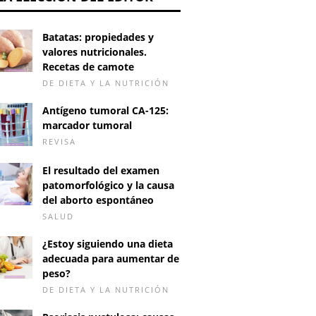
Batatas: propiedades y
valores nutricionales.
Recetas de camote
DE DIETA Y LA NUTRICIÓN
Antígeno tumoral CA-125:
marcador tumoral
REVISA
El resultado del examen
patomorfológico y la causa
del aborto espontáneo
SALUD
¿Estoy siguiendo una dieta
adecuada para aumentar de
peso?
DE DIETA Y LA NUTRICIÓN