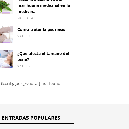
marihuana medicinal en la
medicina
NOTICIAS
rer tener
Infecció
Reflujo o regurgitación
Cómo tratar la psoriasis
ones sexuales
Toxopla
de alimentos. Causas,
SALUD
s de tener un
durante
síntomas y tratamiento
¿Puede 
del reflujo.
en un n
¿Qué afecta el tamaño del
pene?
SALUD
$config[ads_kvadrat] not found
ENTRADAS POPULARES