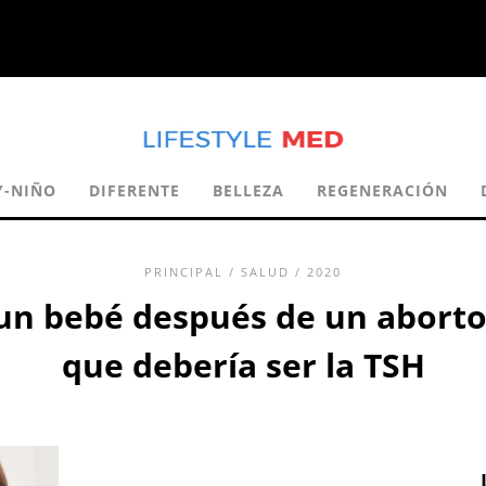
Y-NIÑO
DIFERENTE
BELLEZA
REGENERACIÓN
PRINCIPAL
/
SALUD
/ 2020
 un bebé después de un aborto
que debería ser la TSH