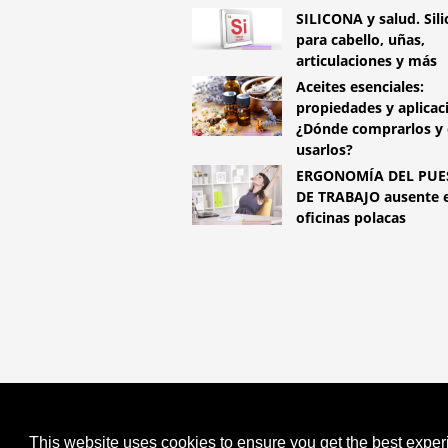
SILICONA y salud. Sil
para cabello, uñas,
articulaciones y más
Aceites esenciales:
propiedades y aplicac
¿Dónde comprarlos y
usarlos?
ERGONOMÍA DEL PUE
DE TRABAJO ausente e
oficinas polacas
COPYRIGHT 2026 HTTPS://LIFES
UN BEBÉ DESPUÉS DE UN ABORT
This website uses cookies to ensure you get the best expe