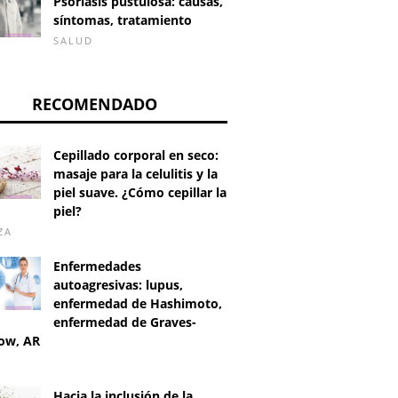
Psoriasis pustulosa: causas,
síntomas, tratamiento
SALUD
RECOMENDADO
Cepillado corporal en seco:
masaje para la celulitis y la
piel suave. ¿Cómo cepillar la
piel?
ZA
Enfermedades
autoagresivas: lupus,
enfermedad de Hashimoto,
enfermedad de Graves-
ow, AR
D
Hacia la inclusión de la