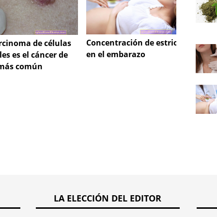
Concentración de estriol
No que
arcinoma de células
en el embarazo
relaci
es es el cáncer de
despué
 más común
bebé
LA ELECCIÓN DEL EDITOR