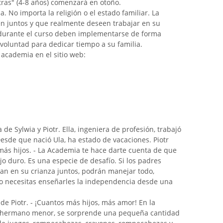
tras" (4-8 años) comenzará en otoño.
 No importa la religión o el estado familiar. La
n juntos y que realmente deseen trabajar en su
s durante el curso deben implementarse de forma
 voluntad para dedicar tiempo a su familia.
 academia en el sitio web:
de Sylwia y Piotr. Ella, ingeniera de profesión, trabajó
sde que nació Ula, ha estado de vacaciones. Piotr
ás hijos. - La Academia te hace darte cuenta de que
jo duro. Es una especie de desafío. Si los padres
an en su crianza juntos, podrán manejar todo,
lo necesitas enseñarles la independencia desde una
ade Piotr. - ¡Cuantos más hijos, más amor! En la
su hermano menor, se sorprende una pequeña cantidad