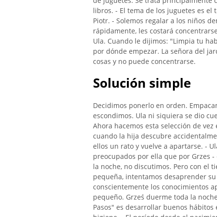
de juguetes. Se trata principalmente
libros. - El tema de los juguetes es e
Piotr. - Solemos regalar a los niños d
rápidamente, les costará concentrarse
Ula. Cuando le dijimos: "Limpia tu ha
por dónde empezar. La señora del jard
cosas y no puede concentrarse.
Solución simple
Decidimos ponerlo en orden. Empacamo
escondimos. Ula ni siquiera se dio c
Ahora hacemos esta selección de vez 
cuando la hija descubre accidentalme
ellos un rato y vuelve a apartarse. - 
preocupados por ella que por Grzes - 
la noche, no discutimos. Pero con el 
pequeña, intentamos desaprender su 
conscientemente los conocimientos ap
pequeño. Grześ duerme toda la noche 
Pasos" es desarrollar buenos hábitos e