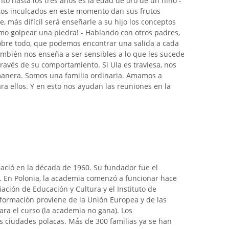
nto hasta los tres años es la edad de oro de un niño -
tos inculcados en este momento dan sus frutos
, más difícil será enseñarle a su hijo los conceptos
omo golpear una piedra! - Hablando con otros padres,
obre todo, que podemos encontrar una salida a cada
también nos enseña a ser sensibles a lo que les sucede
través de su comportamiento. Si Ula es traviesa, nos
anera. Somos una familia ordinaria. Amamos a
ra ellos. Y en esto nos ayudan las reuniones en la
nació en la década de 1960. Su fundador fue el
s. En Polonia, la academia comenzó a funcionar hace
iación de Educación y Cultura y el Instituto de
a formación proviene de la Unión Europea y de las
para el curso (la academia no gana). Los
s ciudades polacas. Más de 300 familias ya se han