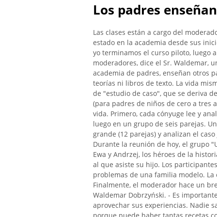
Los padres enseñan
Las clases están a cargo del moderado
estado en la academia desde sus inicio
yo terminamos el curso piloto, luego 
moderadores, dice el Sr. Waldemar, un
academia de padres, enseñan otros pa
teorías ni libros de texto. La vida mi
de "estudio de caso", que se deriva de
(para padres de niños de cero a tres a
vida. Primero, cada cónyuge lee y anal
luego en un grupo de seis parejas. Un
grande (12 parejas) y analizan el caso 
Durante la reunión de hoy, el grupo "U
Ewa y Andrzej, los héroes de la histor
al que asiste su hijo. Los participant
problemas de una familia modelo. La 
Finalmente, el moderador hace un brev
Waldemar Dobrzyński. - Es importante 
aprovechar sus experiencias. Nadie s
porque puede haber tantas recetas co