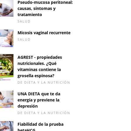
Pseudo-mucosa peritoneal:
causas, síntomas y
tratamiento
SALUD
Micosis vaginal recurrente
SALUD
AGREST - propiedades
nutricionales. ¿Qué
vitaminas contiene la
grosella espinosa?
DE DIETA Y LA NUTRICIÓN
UNA DIETA que te da
energía y previene la
depresión
DE DIETA Y LA NUTRICIÓN
Fiabilidad de la prueba
betaHCG