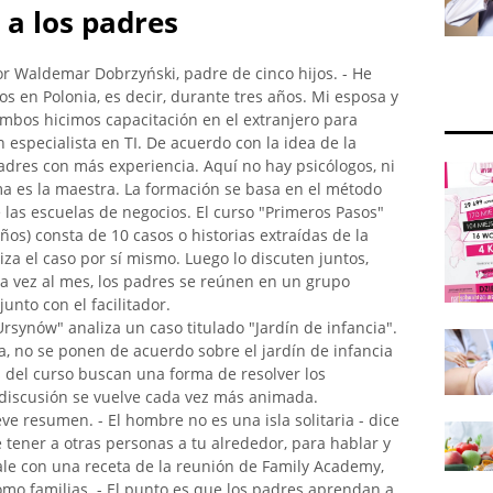
 a los padres
r Waldemar Dobrzyński, padre de cinco hijos. - He
s en Polonia, es decir, durante tres años. Mi esposa y
ambos hicimos capacitación en el extranjero para
 especialista en TI. De acuerdo con la idea de la
dres con más experiencia. Aquí no hay psicólogos, ni
sma es la maestra. La formación se basa en el método
 las escuelas de negocios. El curso "Primeros Pasos"
ños) consta de 10 casos o historias extraídas de la
iza el caso por sí mismo. Luego lo discuten juntos,
a vez al mes, los padres se reúnen en un grupo
junto con el facilitador.
rsynów" analiza un caso titulado "Jardín de infancia".
ia, no se ponen de acuerdo sobre el jardín de infancia
es del curso buscan una forma de resolver los
discusión se vuelve cada vez más animada.
e resumen. - El hombre no es una isla solitaria - dice
tener a otras personas a tu alrededor, para hablar y
ale con una receta de la reunión de Family Academy,
mo familias. - El punto es que los padres aprendan a