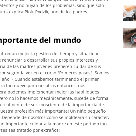
atentos y no huyan de los problemas, sino que solo
n - explica Piotr Rydzik, uno de los padres.
mportante del mundo
frontan mejor la gestión del tiempo y situaciones
é renunciar a desarrollar sus propios intereses y
ría de las madres jóvenes prefieren cuidar de sus
n por segunda vez en el curso "Primeros pasos". Son los
e 1 año. - Cuando estábamos terminando el primer
era tan nuevo para nosotros entonces; nos
hora podemos implementar mejor las habilidades
 - Pero no lo hacemos mecánicamente, sucede de forma
ata realmente de ser consciente de la importancia de
 nuestra profesión más importante! Un niño pequeño
. Depende de nosotros cómo se moldeará su carácter,
tan importante cuidar a la madre en este período tan
es sea tratado por extraños!