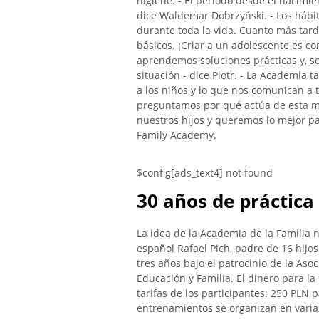
higiene. - El período desde el nacimie
dice Waldemar Dobrzyński. - Los hábi
durante toda la vida. Cuanto más tarde
básicos. ¡Criar a un adolescente es c
aprendemos soluciones prácticas y, s
situación - dice Piotr. - La Academia 
a los niños y lo que nos comunican a 
preguntamos por qué actúa de esta m
nuestros hijos y queremos lo mejor pa
Family Academy.
$config[ads_text4] not found
30 años de práctica
La idea de la Academia de la Familia 
español Rafael Pich, padre de 16 hijo
tres años bajo el patrocinio de la Asoc
Educación y Familia. El dinero para l
tarifas de los participantes: 250 PLN 
entrenamientos se organizan en varia