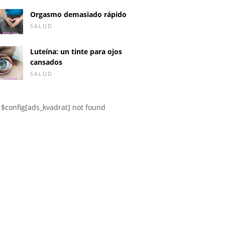
Orgasmo demasiado rápido
SALUD
Luteína: un tinte para ojos
cansados
SALUD
$config[ads_kvadrat] not found