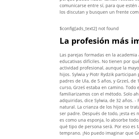
comunicarse entre sí, para que estén 
los discutan y busquen un frente comú
$config[ads_text2] not found
La profesión más i
Las parejas formadas en la academia a
educativas difíciles. No tienen por qu
actividad profesional, aunque la mayo
hijos. Sylwia y Piotr Rydzik participa
padres de Ula, de 5 años, y Grześ, d
curso, Grześ estaba en camino. Todo 
familiarizamos con el método. Solo a
adquiridas, dice Sylwia, de 32 años.
natural. La crianza de los hijos se tr
ser padre. Después de todo, ¡esta es
es como una esponja, lo absorbe todo
qué tipo de persona será. Por eso es 
temprano. ¡No puedo imaginar que Grz