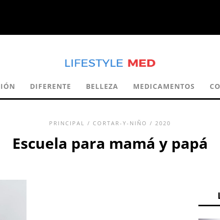
CIÓN
DIFERENTE
BELLEZA
MEDICAMENTOS
CO
PRINCIPAL
/
CORTAR-Y-NIÑO
/ 2020
Escuela para mamá y papá