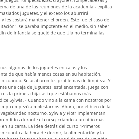
 de juegos, rompecabezas, crayones, rompecabezas y
l tema de una de las reuniones de la academia - explica
emasiados juguetes, y el exceso los aburrirá
 y les costará mantener el orden. Este fue el caso de
bitación", se paraba impotente en el medio, sin saber
ín de infancia se quejó de que Ula no termina las
s algunos de los juguetes en cajas y los
uenta de que había menos cosas en su habitación.
en cuando. Se acabaron los problemas de limpieza. Y
nte una caja de juguetes, está encantada. Juega con
Ula es la primera hija, así que estábamos más
dice Sylwia. - Cuando vino a la cama con nosotros por
tiempo empezó a molestarnos. Ahora, por el bien de la
vagabundeo nocturno. Sylwia y Piotr implementan
rendidos durante el curso, criando a un niño más
en su cama. La idea detrás del curso "Primeros
n cuanto a la hora de dormir, la alimentación y la