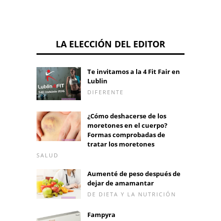
LA ELECCIÓN DEL EDITOR
Te invitamos a la 4 Fit Fair en
Lublin
DIFERENTE
¿Cómo deshacerse de los
moretones en el cuerpo?
Formas comprobadas de
tratar los moretones
SALUD
Aumenté de peso después de
dejar de amamantar
DE DIETA Y LA NUTRICIÓN
Fampyra