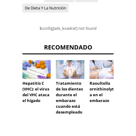
De Dieta Y La Nutrición
$config[ads_kvadrat] not found
RECOMENDADO
Tratamiento
Raoultella
Hepatitis C
Siste
de los dientes
ornithinolytic
(VHC): el virus
autón
durante el
a en el
del VHC ataca
simpát
embarazo
embarazo
el hígado
parasi
cuando está
o
desempleado