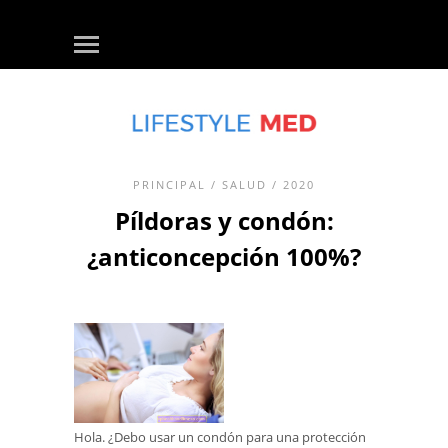
PRINCIPAL
/
SALUD
/ 2020
Píldoras y condón:
¿anticoncepción 100%?
Hola. ¿Debo usar un condón para una protección