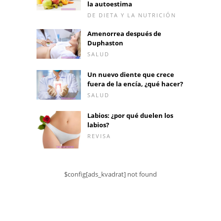
la autoestima
DE DIETA Y LA NUTRICIÓN
Amenorrea después de
Duphaston
SALUD
Un nuevo diente que crece
fuera de la encía, ¿qué hacer?
SALUD
Labios: ¿por qué duelen los
labios?
REVISA
$config[ads_kvadrat] not found