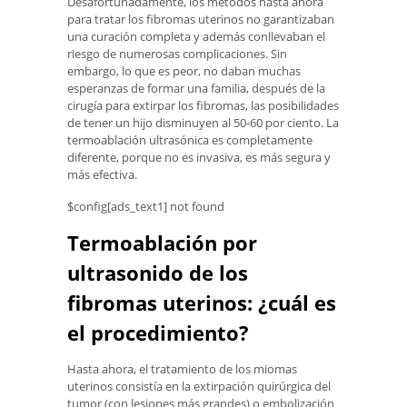
Desafortunadamente, los métodos hasta ahora
para tratar los fibromas uterinos no garantizaban
una curación completa y además conllevaban el
riesgo de numerosas complicaciones. Sin
embargo, lo que es peor, no daban muchas
esperanzas de formar una familia, después de la
cirugía para extirpar los fibromas, las posibilidades
de tener un hijo disminuyen al 50-60 por ciento. La
termoablación ultrasónica es completamente
diferente, porque no es invasiva, es más segura y
más efectiva.
$config[ads_text1] not found
Termoablación por
ultrasonido de los
fibromas uterinos: ¿cuál es
el procedimiento?
Hasta ahora, el tratamiento de los miomas
uterinos consistía en la extirpación quirúrgica del
tumor (con lesiones más grandes) o embolización