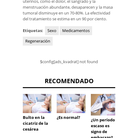
uterinos, como el dolor, el sangrado y la
menstruación abundante, desaparecen y la masa
tumoral disminuye en un 70-80%. La efectividad
del tratamiento se estima en un 90 por ciento.
Etiquetas:
Sexo
Medicamentos
Regeneración
$config[ads_kvadrat] not found
RECOMENDADO
Bulto en la
¿Es normal?
Mordi
¿Un período
cicatriz de la
lengu
escaso es
cesárea
despué
signo de
ataqu
embarazo?