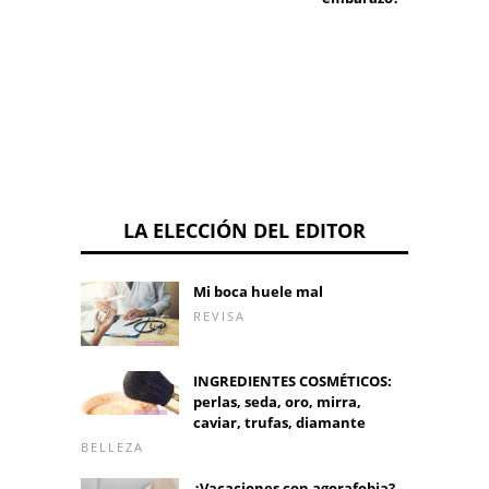
epilep
LA ELECCIÓN DEL EDITOR
Mi boca huele mal
REVISA
INGREDIENTES COSMÉTICOS:
perlas, seda, oro, mirra,
caviar, trufas, diamante
BELLEZA
¿Vacaciones con agorafobia?