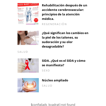
Rehabilitación después de un
accidente cerebrovascular:
principios de la atención
médica.
REGENERACIÓN
¿Qué significan los cambios en
la piel de los talones, su
sudoración y su olor
desagradable?
SALUD
SIDA. ¿Qué es el SIDA y cómo
se manifiesta?
SEXO
Núcleo ampliado
SALUD
$config[ads_kvadrat] not found