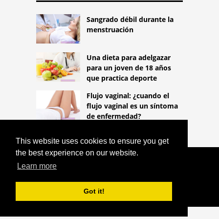
Sangrado débil durante la
menstruación
Una dieta para adelgazar
para un joven de 18 años
que practica deporte
Flujo vaginal: ¿cuando el
flujo vaginal es un síntoma
de enfermedad?
This website uses cookies to ensure you get
the best experience on our website.
COPYRIGHT 2026
Learn more
HTTPS://LIFESTYLEMED.NET
ELIMINACIÓN DE LUNARES CON LÁSER
Got it!
^