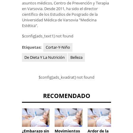
asuntos médicos, Centro de Prevención y Terapia
en Varsovia. Desde 2011, ha sido el director
científico de los Estudios de Posgrado de la
Universidad Médica de Varsovia "Medicina
Estética".
$config[ads_text1] not found
Etiquetas:
Cortar-Y-Niño
De Dieta Y La Nutrición
Belleza
$config[ads_kvadrat] not found
RECOMENDADO
¿Embarazo sin
Movimientos
Ardor de la
¿Es do