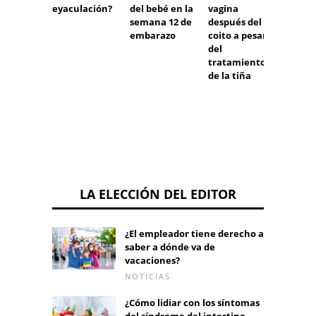
eyaculación?
del bebé en la
vagina
prueb
semana 12 de
después del
HSG?
embarazo
coito a pesar
del
tratamiento
de la tiña
LA ELECCIÓN DEL EDITOR
¿El empleador tiene derecho a
saber a dónde va de
vacaciones?
NOTICIAS
¿Cómo lidiar con los síntomas