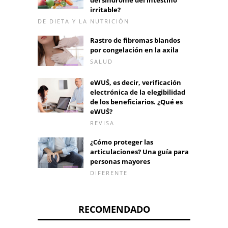
del síndrome del intestino
irritable?
DE DIETA Y LA NUTRICIÓN
Rastro de fibromas blandos
por congelación en la axila
SALUD
eWUŚ, es decir, verificación
electrónica de la elegibilidad
de los beneficiarios. ¿Qué es
eWUŚ?
REVISA
¿Cómo proteger las
articulaciones? Una guía para
personas mayores
DIFERENTE
RECOMENDADO