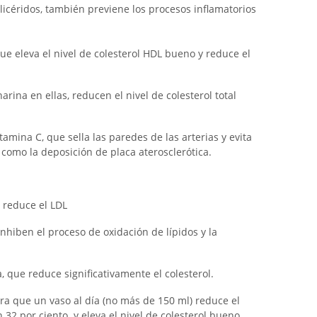
iglicéridos, también previene los procesos inflamatorios
ue eleva el nivel de colesterol HDL bueno y reduce el
arina en ellas, reducen el nivel de colesterol total
tamina C, que sella las paredes de las arterias y evita
í como la deposición de placa aterosclerótica.
) reduce el LDL
nhiben el proceso de oxidación de lípidos y la
 que reduce significativamente el colesterol.
tra que un vaso al día (no más de 150 ml) reduce el
2 por ciento. y eleva el nivel de colesterol bueno.