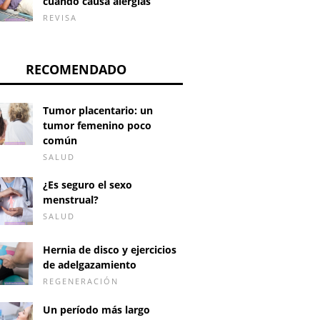
cuándo causa alergias
REVISA
RECOMENDADO
Tumor placentario: un
tumor femenino poco
común
SALUD
¿Es seguro el sexo
menstrual?
SALUD
Hernia de disco y ejercicios
de adelgazamiento
REGENERACIÓN
Un período más largo