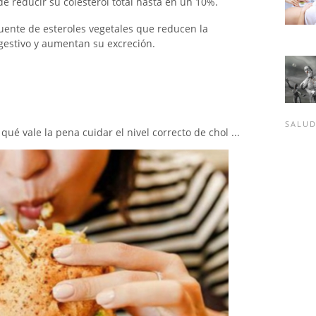
ede reducir su colesterol total hasta en un 10%.
uente de esteroles vegetales que reducen la
igestivo y aumentan su excreción.
SALU
ué vale la pena cuidar el nivel correcto de chol ...