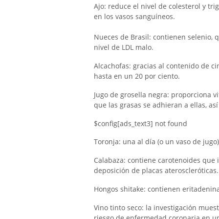
Ajo: reduce el nivel de colesterol y tr
en los vasos sanguíneos.
Nueces de Brasil: contienen selenio, q
nivel de LDL malo.
Alcachofas: gracias al contenido de cin
hasta en un 20 por ciento.
Jugo de grosella negra: proporciona vi
que las grasas se adhieran a ellas, as
$config[ads_text3] not found
Toronja: una al día (o un vaso de jugo
Calabaza: contiene carotenoides que i
deposición de placas ateroscleróticas.
Hongos shitake: contienen eritadenina,
Vino tinto seco: la investigación mues
riesgo de enfermedad coronaria en un 3