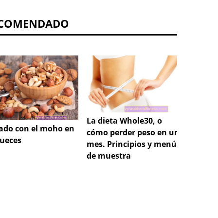
COMENDADO
La dieta Whole30, o
ado con el moho en
Pez do
cómo perder peso en un
nueces
nuevo 
mes. Principios y menú
Mucho 
de muestra