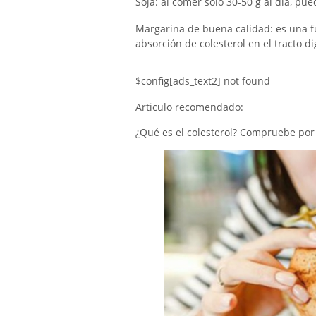
Soja: al comer solo 30-50 g al día, pu
Margarina de buena calidad: es una f
absorción de colesterol en el tracto d
$config[ads_text2] not found
Articulo recomendado:
¿Qué es el colesterol? Compruebe por q