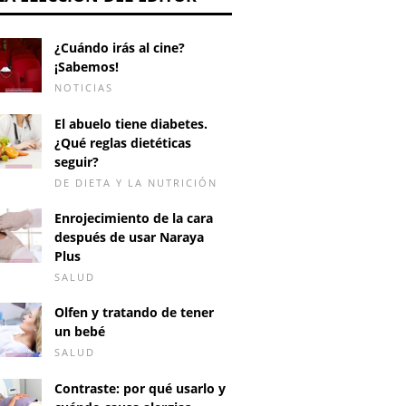
¿Cuándo irás al cine?
¡Sabemos!
NOTICIAS
El abuelo tiene diabetes.
¿Qué reglas dietéticas
seguir?
DE DIETA Y LA NUTRICIÓN
Enrojecimiento de la cara
después de usar Naraya
Plus
SALUD
Olfen y tratando de tener
un bebé
SALUD
Contraste: por qué usarlo y