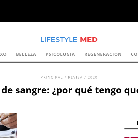
EXO
BELLEZA
PSICOLOGÍA
REGENERACIÓN
CO
PRINCIPAL
/
REVISA
/ 2020
s de sangre: ¿por qué tengo qu