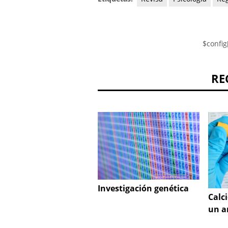
$config
RE
Investigación genética
Calc
un a