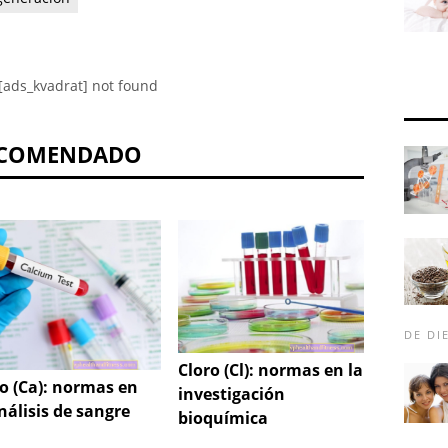
[ads_kvadrat] not found
COMENDADO
DE DI
Cloro (Cl): normas en la
Radiog
io (Ca): normas en
investigación
colum
nálisis de sangre
bioquímica