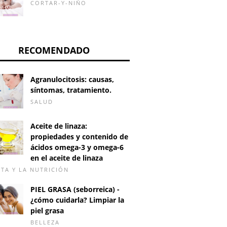
CORTAR-Y-NIÑO
RECOMENDADO
Agranulocitosis: causas,
síntomas, tratamiento.
SALUD
Aceite de linaza:
propiedades y contenido de
ácidos omega-3 y omega-6
en el aceite de linaza
ETA Y LA NUTRICIÓN
¿Qué tipo intelectual
¿ESTÁ E
rafía de la
eres?
PIEL GRASA (seborreica) -
TRASTO
na
¿cómo cuidarla? Limpiar la
piel grasa
PERSON
BELLEZA