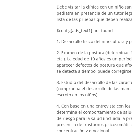
Debe visitar la clínica con un niño s
pediatra en presencia de un tutor leg
lista de las pruebas que deben realiz
$config[ads_text1] not found
1. Desarrollo físico del niño: altura y
2. Examen de la postura (determinació
etc.). La edad de 10 años es un perío
aparecer defectos de postura que afec
se detecta a tiempo, puede corregirse
3. Estudio del desarrollo de las caract
(comprueba el desarrollo de las mamas 
escroto en los niños).
4. Con base en una entrevista con los 
determina el comportamiento de salud d
de riesgo para la salud (incluida la pr
presencia de trastornos psicosomático
concentración y emocional.