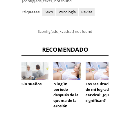
$config[ads_text1] not found
Etiquetas:
Sexo
Psicología
Revisa
$config[ads_kvadrat] not found
RECOMENDADO
Sin sueños
Ningún
Los resultados
Ecogra
período
de mi legrado
mamar
después de la
cervical: ¿qué
¿que e
quema de la
significan?
ductop
erosión