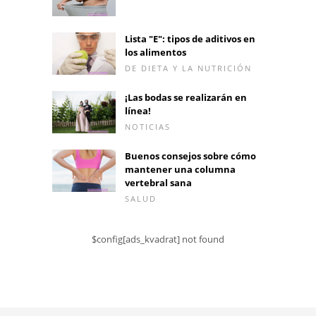
Lista "E": tipos de aditivos en
los alimentos
DE DIETA Y LA NUTRICIÓN
¡Las bodas se realizarán en
línea!
NOTICIAS
Buenos consejos sobre cómo
mantener una columna
vertebral sana
SALUD
$config[ads_kvadrat] not found