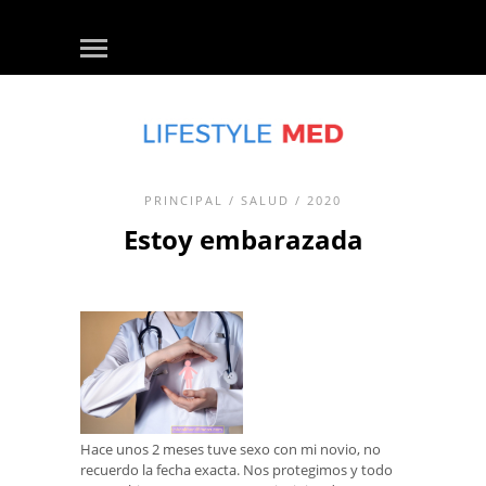
PRINCIPAL
/
SALUD
/ 2020
Estoy embarazada
Hace unos 2 meses tuve sexo con mi novio, no
recuerdo la fecha exacta. Nos protegimos y todo