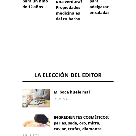
para un niño
para
pepino
una verdura?
de 12 años
adelgazar
repollo
Propiedades
ensaladas
SOPAS 
medicinales
salud y
del ruibarbo
figura
LA ELECCIÓN DEL EDITOR
Mi boca huele mal
REVISA
INGREDIENTES COSMÉTICOS:
perlas, seda, oro, mirra,
caviar, trufas, diamante
BELLEZA