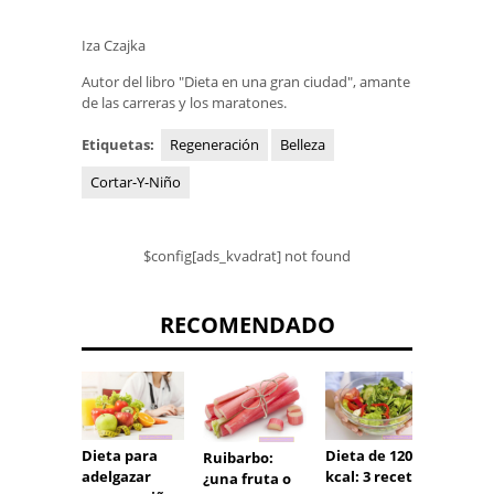
Iza Czajka
Autor del libro "Dieta en una gran ciudad", amante
de las carreras y los maratones.
Etiquetas:
Regeneración
Belleza
Cortar-Y-Niño
$config[ads_kvadrat] not found
RECOMENDADO
Dieta para
Dieta de 1200
Sopa d
Ruibarbo:
adelgazar
kcal: 3 recetas
tomat
¿una fruta o