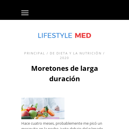
PRINCIPAL
/
DE DIETA Y LA NUTRICIÓN
/
2020
Moretones de larga
duración
Hace cuatro meses, probablemente me picó un
mosquito en la noche, justo debajo del párpado