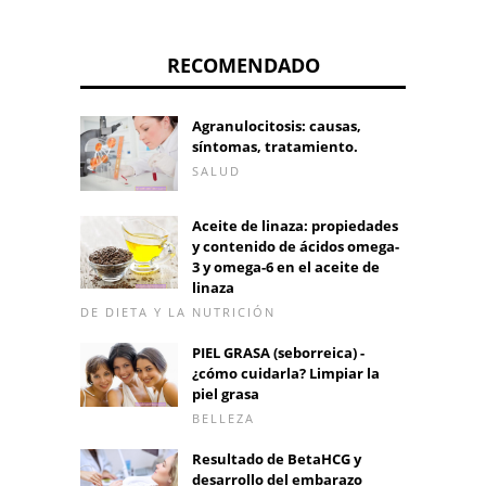
RECOMENDADO
Agranulocitosis: causas,
síntomas, tratamiento.
SALUD
Aceite de linaza: propiedades
y contenido de ácidos omega-
3 y omega-6 en el aceite de
linaza
DE DIETA Y LA NUTRICIÓN
PIEL GRASA (seborreica) -
¿cómo cuidarla? Limpiar la
piel grasa
BELLEZA
Resultado de BetaHCG y
desarrollo del embarazo