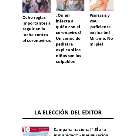
Medic
s y pr
¿Quién
Psoriasis y
Ocho reglas
que va
infecta a
PsA:
importantes a
pena t
quién con el
¡suficiente
seguir en la
casa:
coronavirus?
exclusión!
lucha contra
prepá
Un conocido
Mírame. No
el coronavirus
para e
pediatra
mi piel
corona
explica si los
niños son los
culpables
LA ELECCIÓN DEL EDITOR
Campaña nacional "¡SÍ a la
inmunidad!" - Inauguración