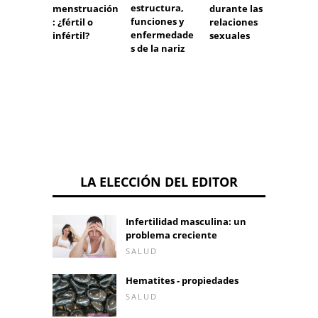
estructura,
menstruación
durante las
infect
funciones y
: ¿fértil o
relaciones
durant
enfermedade
infértil?
sexuales
sexo o
s de la nariz
LA ELECCIÓN DEL EDITOR
Infertilidad masculina: un
problema creciente
SALUD
Hematites - propiedades
SALUD