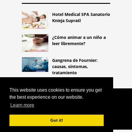
Hotel Medical SPA Sanatorio
Knieja Supraśl
¿Cómo animar a un niño a
leer libremente?
Gangrena de Fournier:
causas, síntomas,
tratamiento
This website uses cookies to ensure you get
the best experience on our website.
COPYRIGHT 2026
HTTPS://LIFESTYLEMED.NET
ÁCIDO
Learn more
FÓLICO Y VITAMINAS DURANTE EL
EMBARAZO
Got it!
^