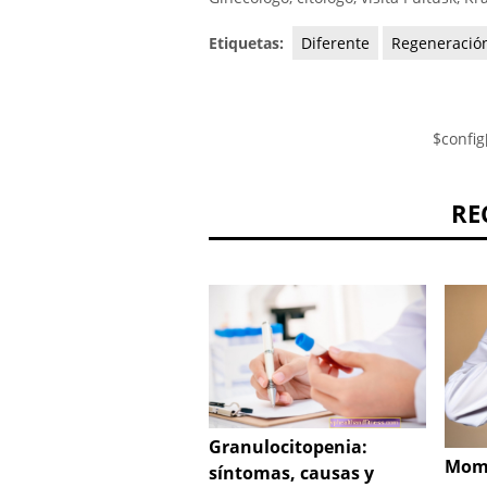
Etiquetas:
Diferente
Regeneració
$config
RE
Granulocitopenia:
Mome
síntomas, causas y