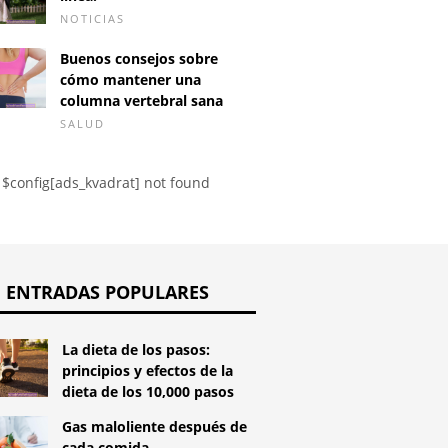
ing
después de un aborto
NOTICIAS
espontáneo: ¿es esto
normal?
Buenos consejos sobre
cómo mantener una
columna vertebral sana
SALUD
$config[ads_kvadrat] not found
ENTRADAS POPULARES
La dieta de los pasos:
principios y efectos de la
dieta de los 10,000 pasos
Gas maloliente después de
cada comida