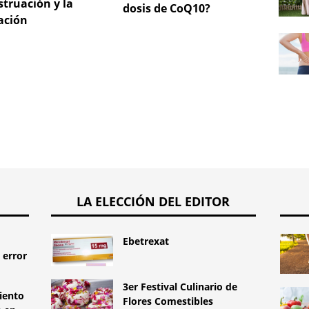
truación y la
dosis de CoQ10?
NuvaR
ación
LA ELECCIÓN DEL EDITOR
Ebetrexat
 error
3er Festival Culinario de
iento
Flores Comestibles