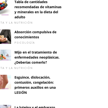
Tabla de cantidades
recomendadas de vitaminas
y minerales en la dieta del
adulto
ETA Y LA NUTRICIÓN
Absorción compulsiva de
conocimientos
PSICOLOGÍA
Mijo en el tratamiento de
enfermedades neoplásicas.
¿Deberías comerlo?
ETA Y LA NUTRICIÓN
Esguince, dislocación,
contusión, congelación:
primeros auxilios en una
LESIÓN
D
La luteína y el embarazo