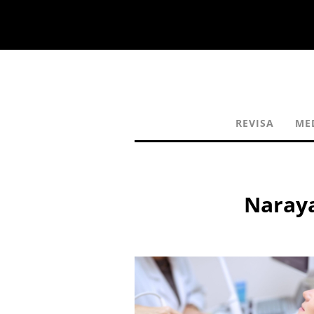
REVISA
ME
Naraya