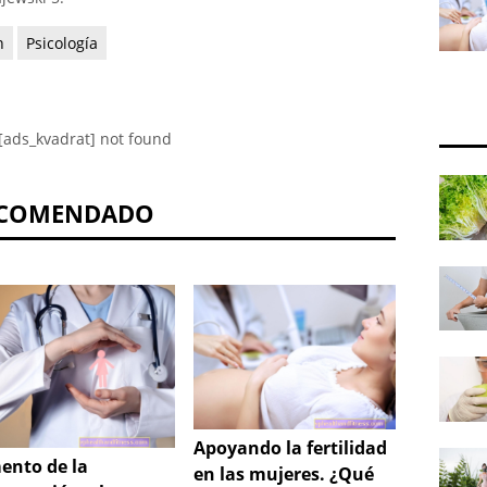
n
Psicología
[ads_kvadrat] not found
COMENDADO
Apoyando la fertilidad
Sangr
nto de la
en las mujeres. ¿Qué
prolo