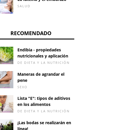
SALUD
RECOMENDADO
Endibia - propiedades
nutricionales y aplicación
DE DIETA Y LA NUTRICIÓN
Maneras de agrandar el
pene
SEXO
Lista "E": tipos de aditivos
en los alimentos
DE DIETA Y LA NUTRICIÓN
ado abundante y
Dolor abdominal
¿Siempr
¡Las bodas se realizarán en
ngado con
durante unos días
una ero
línea!