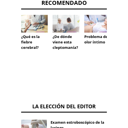
RECOMENDADO
¿Qué es la
¿De dónde
Problema de
Conce
fiebre
viene esta
olor íntimo
n de
cerebral?
cleptomanía?
antic
TRab 
LA ELECCIÓN DEL EDITOR
Examen estroboscópico de la
laringe