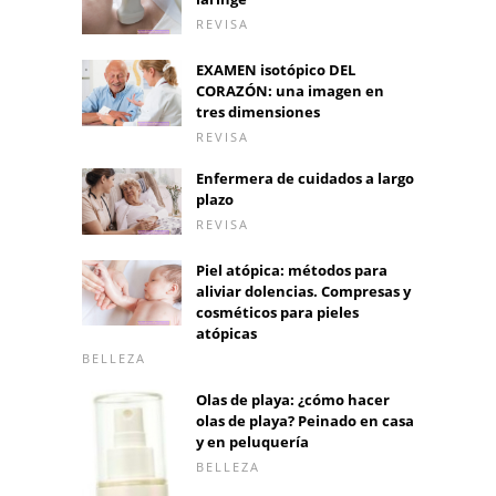
REVISA
EXAMEN isotópico DEL
CORAZÓN: una imagen en
tres dimensiones
REVISA
Enfermera de cuidados a largo
plazo
REVISA
Piel atópica: métodos para
aliviar dolencias. Compresas y
cosméticos para pieles
atópicas
BELLEZA
Olas de playa: ¿cómo hacer
olas de playa? Peinado en casa
y en peluquería
BELLEZA