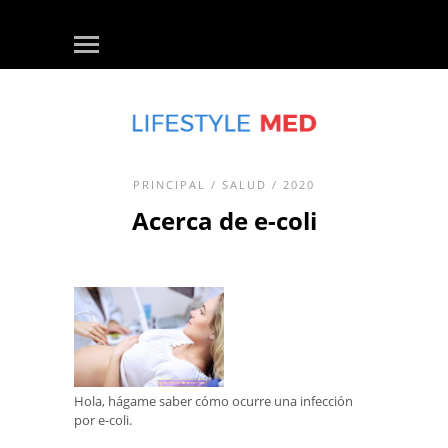
PRINCIPAL
/
SALUD
/ 2020
Acerca de e-coli
Hola, hágame saber cómo ocurre una infección
por e-coli.