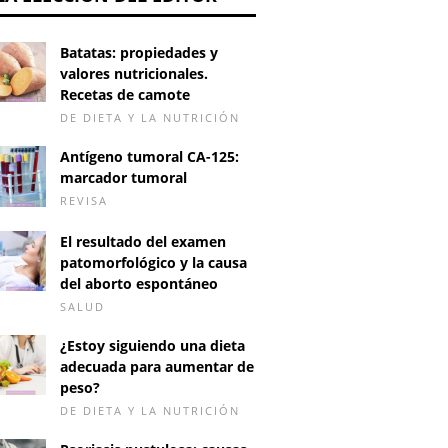
Batatas: propiedades y
valores nutricionales.
Recetas de camote
DE DIETA Y LA NUTRICIÓN
Antígeno tumoral CA-125:
marcador tumoral
REVISA
El resultado del examen
patomorfológico y la causa
del aborto espontáneo
SALUD
¿Estoy siguiendo una dieta
adecuada para aumentar de
peso?
DE DIETA Y LA NUTRICIÓN