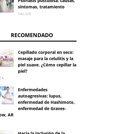
Psoriasis pustulosa: causas,
síntomas, tratamiento
SALUD
RECOMENDADO
Cepillado corporal en seco:
masaje para la celulitis y la
piel suave. ¿Cómo cepillar la
piel?
ZA
Enfermedades
autoagresivas: lupus,
enfermedad de Hashimoto,
enfermedad de Graves-
ow, AR
D
Hacia la inclusión de la