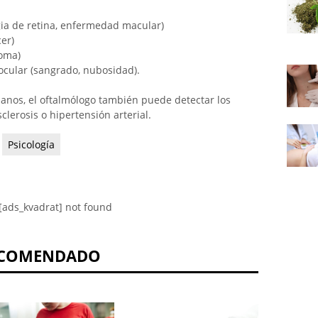
ia de retina, enfermedad macular)
er)
coma)
 ocular (sangrado, nubosidad).
nianos, el oftalmólogo también puede detectar los
sclerosis o hipertensión arterial.
Psicología
[ads_kvadrat] not found
COMENDADO