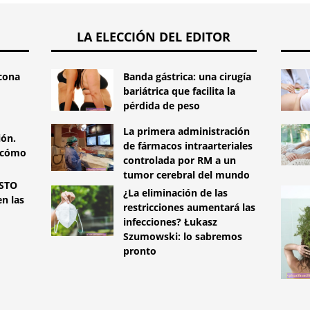
LA ELECCIÓN DEL EDITOR
icona
Banda gástrica: una cirugía
bariátrica que facilita la
pérdida de peso
La primera administración
ión.
de fármacos intraarteriales
 cómo
controlada por RM a un
tumor cerebral del mundo
STO
¿La eliminación de las
n las
restricciones aumentará las
infecciones? Łukasz
Szumowski: lo sabremos
pronto