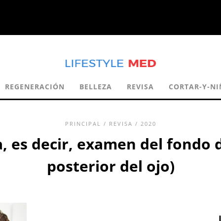
REGENERACIÓN
BELLEZA
REVISA
CORTAR-Y-N
PRINCIPAL
/
REVISA
/ 2020
 es decir, examen del fondo d
posterior del ojo)