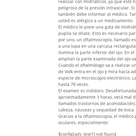
realizar con midriáticos, ya que est
peligroso de la presión intraocular. S
también debe informar al médico. Ta
usted es alérgico a un medicamento.
El médico le pone una gota de midriát
pupila se dilate. Esto es necesario p
por uno, un oftalmoscopio, llamado es
a una lupa en una carcasa rectangular
ilumina la parte inferior del ojo. En e
amplían la parte examinada del ojo va
Cuando el oftalmólogo va a realizar u
de Volk entra en el ojo y mira hacia 
especie de microscopio electrónico. L
hasta 70 veces.
El examen es indoloro. Desafortunada
aproximadamente 3 horas, verá mal de 
llamados trastornos de acomodación).
cabeza, náuseas y sequedad de boca.
Gracias a la oftalmoscopia, el médico 
oculares, especialmente:
$config[ads_text1] not found