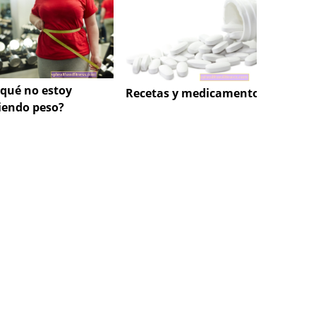
 qué no estoy
La con
Recetas y medicamentos
iendo peso?
perso
polaca