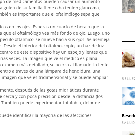
e tipo de medicamentos pueden causar un aumento
i alguien de su familia tiene o ha tenido glaucoma,
mbién es importante que el oftalmólogo sepa que
icos en los ojos. Esperas un cuarto de hora a que la
ara que el oftalmólogo vea más fondo de ojo. Luego, uno
péculo oftálmico, se mueve hacia sus ojos. Se asemeja
. Desde el interior del oftalmoscopio, un haz de luz
l centro de este dispositivo hay un espejo y lentes que
rias veces. La imagen que ve el médico es plana.
n examen más detallado, se acerca al llamado La lente
adentro a través de una lámpara de hendidura, una
a imagen que ve es tridimensional y se puede ampliar
BELLE
mente, después de las gotas midriáticas durante
cerca y con poca precisión desde la distancia (los
 También puede experimentar fotofobia, dolor de
puede identificar la mayoría de las afecciones
Besed
SALU