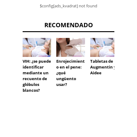
$config[ads_kvadrat] not found
RECOMENDADO
VIH: ¿se puede
Enrojecimient
Tabletas de
El ries
identificar
o en el pene:
Augmentin y
infect
mediante un
¿qué
Aidee
feto c
recuento de
ungüento
herpes
glóbulos
usar?
blancos?