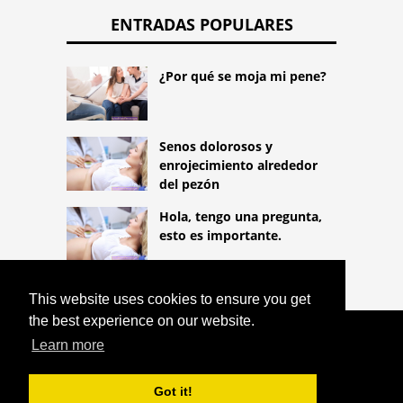
ENTRADAS POPULARES
¿Por qué se moja mi pene?
Senos dolorosos y
enrojecimiento alrededor
del pezón
Hola, tengo una pregunta,
esto es importante.
This website uses cookies to ensure you get
the best experience on our website.
COPYRIGHT 2026
Learn more
HTTPS://LIFESTYLEMED.NET
PENE
TORCIDO EN UN NIÑO
Got it!
^