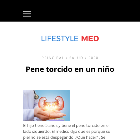
PRINCIPAL
/
SALUD
/ 2020
Pene torcido en un niño
El hijo tiene 5 años y tiene el pene torcido en el
lado izquierdo. El médico dijo que es porque su
piel no se está despegando. ¿Qué hacer? ¿Se