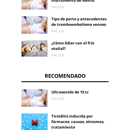
instrumento de viento
SALUD
Tipo de parto y antecedentes
de tromboembolismo venoso
SALUD
¿Cómo lidiar con el frío
otoñal?
SALUD
RECOMENDADO
Ultrasonido de 15 tc
SALUD
Tiroiditis inducida por
fármacos: causas, síntomas,
tratamiento