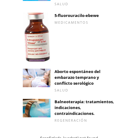
SALUD
5-fluorouracilo-ebewe
MEDICAMENTOS
Aborto espontáneo del
embarazo temprano y
conflicto serológico
SALUD
Balneoterapia: tratamientos,
indicaciones,
contraindicaciones.
REGENERACIÓN