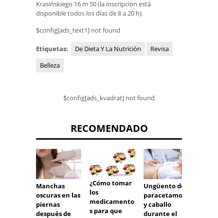
Krasińskiego 16 m 50 (la inscripción está
disponible todos los días de 8 a 20 h).
$config[ads_text1] not found
Etiquetas:
De Dieta Y La Nutrición
Revisa
Belleza
$config[ads_kvadrat] not found
RECOMENDADO
¿Cómo tomar
Manchas
Ungüento de
Cola d
los
oscuras en las
paracetamol
caball
medicamento
piernas
y caballo
campo
s para que
después de
durante el
propie