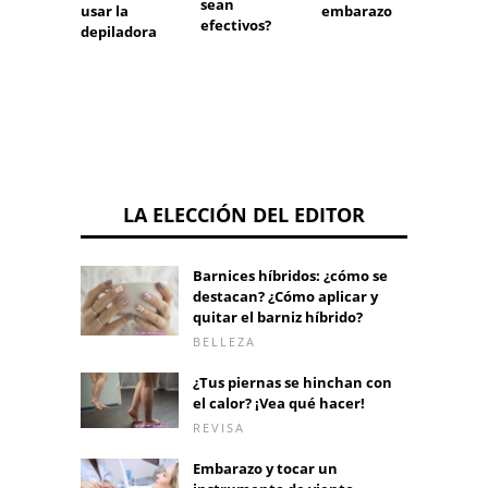
sean
usar la
embarazo
aplica
efectivos?
depiladora
LA ELECCIÓN DEL EDITOR
Barnices híbridos: ¿cómo se
destacan? ¿Cómo aplicar y
quitar el barniz híbrido?
BELLEZA
¿Tus piernas se hinchan con
el calor? ¡Vea qué hacer!
REVISA
Embarazo y tocar un