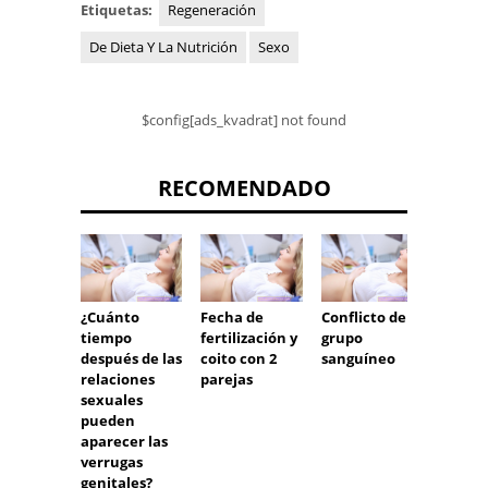
Etiquetas:
Regeneración
De Dieta Y La Nutrición
Sexo
$config[ads_kvadrat] not found
RECOMENDADO
¿Cuánto
Fecha de
Conflicto de
Trasto
tiempo
fertilización y
grupo
del su
después de las
coito con 2
sanguíneo
tipos,
relaciones
parejas
trata
sexuales
pueden
aparecer las
verrugas
genitales?