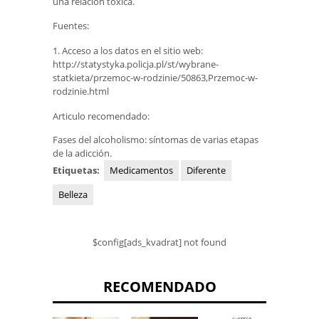
una relación tóxica.
Fuentes:
1. Acceso a los datos en el sitio web:
http://statystyka.policja.pl/st/wybrane-
statkieta/przemoc-w-rodzinie/50863,Przemoc-w-
rodzinie.html
Articulo recomendado:
Fases del alcoholismo: síntomas de varias etapas
de la adicción.
Etiquetas:
Medicamentos
Diferente
Belleza
$config[ads_kvadrat] not found
RECOMENDADO