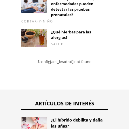
enfermedades pueden
detectar las pruebas
prenatales?
CORTAR-Y-NIÑO
¿Qué hierbas para las
alergias?
SALUD
$config[ads_kvadrat] not found
ARTÍCULOS DE INTERÉS
¿El híbrido debilita y daña
las uñas?