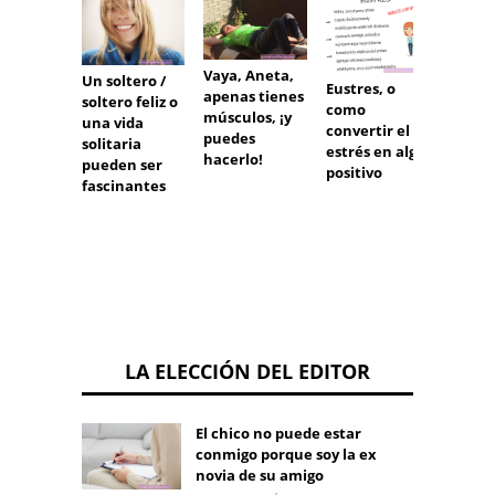
Vaya, Aneta,
Un soltero /
Eustres, o
He es
apenas tienes
soltero feliz o
como
vivien
músculos, ¡y
una vida
convertir el
el VIH
puedes
solitaria
estrés en algo
durant
hacerlo!
pueden ser
positivo
años.
fascinantes
LA ELECCIÓN DEL EDITOR
El chico no puede estar
conmigo porque soy la ex
novia de su amigo