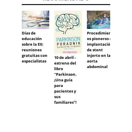
Días de
Procedimient
Absur
educación
os pioneros de
sanita
sobre la EII:
implantación
¿reem
reuniones
de stent
del
gratuitas con
injerto en la
10 de abril -
presup
especialistas
aorta
estreno del
del pa
abdominal
libro
"Parkinson.
¡Una guía
para
pacientes y
sus
familiares"!