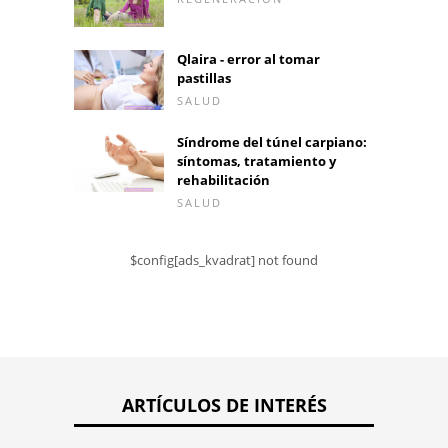
Qlaira - error al tomar
pastillas
SALUD
Síndrome del túnel carpiano:
síntomas, tratamiento y
rehabilitación
SALUD
$config[ads_kvadrat] not found
ARTÍCULOS DE INTERÉS