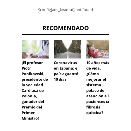
$config[ads_kvadrat] not found
RECOMENDADO
¡El profesor
Coronavirus
10 años más
¿Dónd
Piotr
en España: el
de vida.
compr
Ponikowski,
país aguantó
¿Cómo
guant
presidente de
10 días
mejorar el
desec
la Sociedad
sistema
BARAT
Cardíaca de
polaco de
RECO
Polonia,
atención a los
MOS
ganador del
pacientes con
Premio del
fibrosis
Primer
quística?
Ministro!