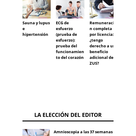
Sauna y lupus
Remuneració
ECG de
¿Cómo
e
n completa
esfuerzo
a una
hipertensión
por licencia:
(prueba de
ambul
¿tengo
esfuerzo):
¿Qué d
derecho a un
prueba del
llamar
beneficio
funcionamien
ambul
adicional de
to del corazón
ZUS?
LA ELECCIÓN DEL EDITOR
Amnioscopia a las 37 semanas