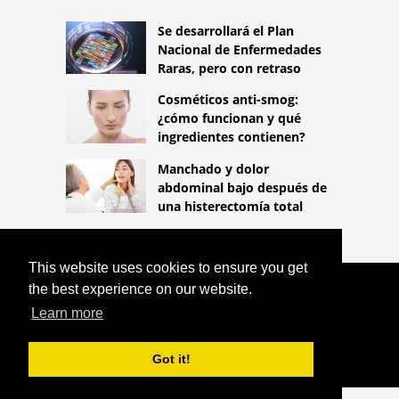
Se desarrollará el Plan
Nacional de Enfermedades
Raras, pero con retraso
Cosméticos anti-smog:
¿cómo funcionan y qué
ingredientes contienen?
Manchado y dolor
abdominal bajo después de
una histerectomía total
This website uses cookies to ensure you get
the best experience on our website.
COPYRIGHT 2026
HTTPS://LIFESTYLEMED.NET
PRUEBA
Learn more
DE MANTENIMIENTO DE ATENCIÓN:
¿QUE ES?
Got it!
^