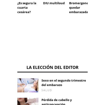
¿Es segura la
DIU multiloud
Bromergone y
Apendi
cuarta
quedar
síntom
cesárea?
embarazada
Compr
cuáles
sínto
la apen
LA ELECCIÓN DEL EDITOR
Sexo en el segundo trimestre
del embarazo
SALUD
Pérdida de cabello y
anticoncepción