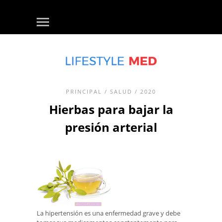
PRINCIPAL
/
SALUD
/ 2020
Hierbas para bajar la
presión arterial
La hipertensión es una enfermedad grave y debe