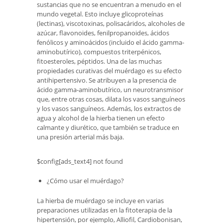
sustancias que no se encuentran a menudo en el
mundo vegetal. Esto incluye glicoproteínas
(lectinas), viscotoxinas, polisacáridos, alcoholes de
azúcar, flavonoides, fenilpropanoides, ácidos
fenólicos y aminoácidos (incluido el ácido gamma-
aminobutírico), compuestos triterpénicos,
fitoesteroles, péptidos. Una de las muchas
propiedades curativas del muérdago es su efecto
antihipertensivo. Se atribuyen a la presencia de
ácido gamma-aminobutírico, un neurotransmisor
que, entre otras cosas, dilata los vasos sanguíneos
y los vasos sanguíneos. Además, los extractos de
agua y alcohol de la hierba tienen un efecto
calmante y diurético, que también se traduce en
una presión arterial más baja.
$config[ads_text4] not found
¿Cómo usar el muérdago?
La hierba de muérdago se incluye en varias
preparaciones utilizadas en la fitoterapia de la
hipertensión, por ejemplo, Alliofil, Cardiobonisan,