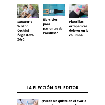
Ejercicios
Sanatorio
Plantillas
Spa Pi
para
Wiktor
ortopédicas y
(Piešť
pacientes de
Cechini
dolores en la
Parkinson
Żegiestów-
columna
Zdrój
LA ELECCIÓN DEL EDITOR
¿Puede un quiste en el ovario