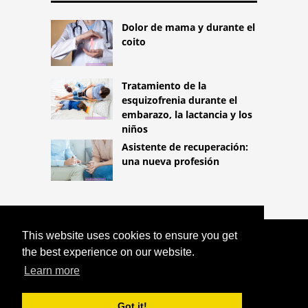
Dolor de mama y durante el
coito
Tratamiento de la
esquizofrenia durante el
embarazo, la lactancia y los
niños
Asistente de recuperación:
una nueva profesión
This website uses cookies to ensure you get
COPYRIGHT 2026
the best experience on our website.
HTTPS://LIFESTYLEMED.NET
BURBUJA
CHINA NO SOLO PARA CELULITIS.
Learn more
¿QUÉ ES EL MASAJE CON VENTOSAS
CHINO?
Got it!
^