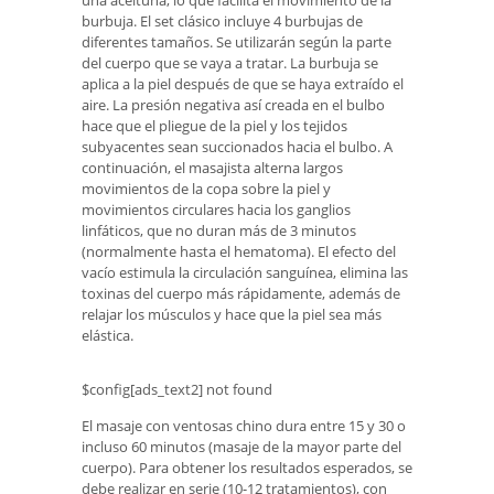
una aceituna, lo que facilita el movimiento de la
burbuja. El set clásico incluye 4 burbujas de
diferentes tamaños. Se utilizarán según la parte
del cuerpo que se vaya a tratar. La burbuja se
aplica a la piel después de que se haya extraído el
aire. La presión negativa así creada en el bulbo
hace que el pliegue de la piel y los tejidos
subyacentes sean succionados hacia el bulbo. A
continuación, el masajista alterna largos
movimientos de la copa sobre la piel y
movimientos circulares hacia los ganglios
linfáticos, que no duran más de 3 minutos
(normalmente hasta el hematoma). El efecto del
vacío estimula la circulación sanguínea, elimina las
toxinas del cuerpo más rápidamente, además de
relajar los músculos y hace que la piel sea más
elástica.
$config[ads_text2] not found
El masaje con ventosas chino dura entre 15 y 30 o
incluso 60 minutos (masaje de la mayor parte del
cuerpo). Para obtener los resultados esperados, se
debe realizar en serie (10-12 tratamientos), con