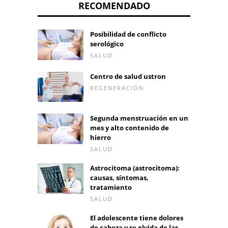
RECOMENDADO
Posibilidad de conflicto
serológico
SALUD
Centro de salud ustron
REGENERACIÓN
Segunda menstruación en un
mes y alto contenido de
hierro
SALUD
Astrocitoma (astrocitoma):
causas, síntomas,
tratamiento
SALUD
El adolescente tiene dolores
de cabeza y se olvida de las