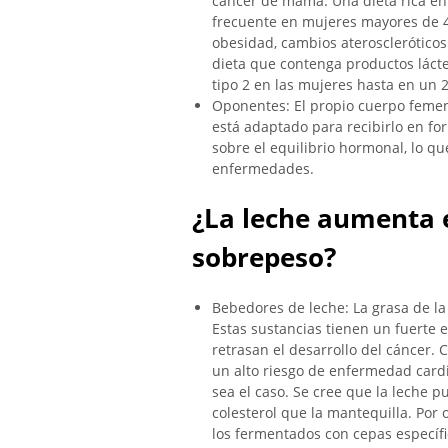
cáncer de mama. Una dieta rica en
frecuente en mujeres mayores de 4
obesidad, cambios aterosclerótico
dieta que contenga productos lácte
tipo 2 en las mujeres hasta en un 
Oponentes: El propio cuerpo femen
está adaptado para recibirlo en fo
sobre el equilibrio hormonal, lo q
enfermedades.
¿La leche aumenta el
sobrepeso?
Bebedores de leche: La grasa de la
Estas sustancias tienen un fuerte e
retrasan el desarrollo del cáncer. 
un alto riesgo de enfermedad cardi
sea el caso. Se cree que la leche
colesterol que la mantequilla. Por 
los fermentados con cepas específic