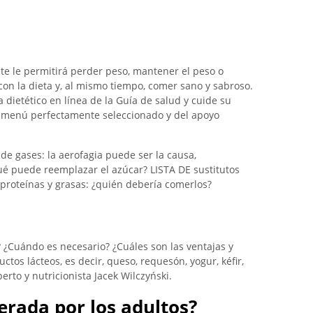
te le permitirá perder peso, mantener el peso o
on la dieta y, al mismo tiempo, comer sano y sabroso.
a dietético en línea de la Guía de salud y cuide su
un menú perfectamente seleccionado y del apoyo
e gases: la aerofagia puede ser la causa,
Qué puede reemplazar el azúcar? LISTA DE sustitutos
proteínas y grasas: ¿quién debería comerlos?
? ¿Cuándo es necesario? ¿Cuáles son las ventajas y
tos lácteos, es decir, queso, requesón, yogur, kéfir,
rto y nutricionista Jacek Wilczyński.
lerada por los adultos?