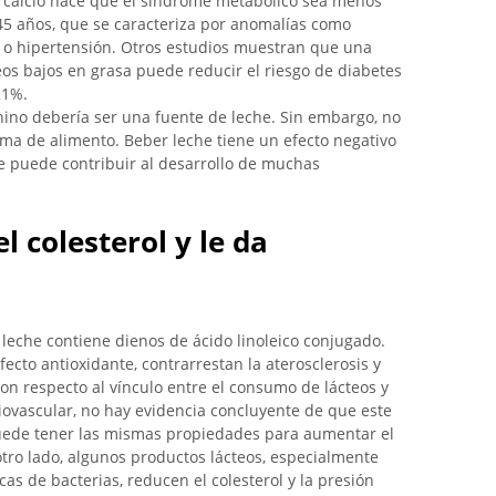
 calcio hace que el síndrome metabólico sea menos
5 años, que se caracteriza por anomalías como
s o hipertensión. Otros estudios muestran que una
os bajos en grasa puede reducir el riesgo de diabetes
21%.
ino debería ser una fuente de leche. Sin embargo, no
rma de alimento. Beber leche tiene un efecto negativo
ue puede contribuir al desarrollo de muchas
 colesterol y le da
 leche contiene dienos de ácido linoleico conjugado.
fecto antioxidante, contrarrestan la aterosclerosis y
Con respecto al vínculo entre el consumo de lácteos y
ovascular, no hay evidencia concluyente de que este
 puede tener las mismas propiedades para aumentar el
otro lado, algunos productos lácteos, especialmente
as de bacterias, reducen el colesterol y la presión