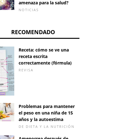
amenaza para la salud?
NOTICIAS
RECOMENDADO
Receta: cómo se ve una
receta escrita
correctamente (fórmula)
REVISA
Problemas para mantener
el peso en una niña de 15
años y la autoestima
DE DIETA Y LA NUTRICIÓN
Amenorrea después de