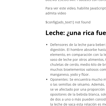
Para ver este video, habilite JavaScri
admita video
$config[ads_text1] not found
Leche: ¿una rica fue
Defensores de la leche para beber: 
digestión. El hombre absorbe hasta
elemento, en comparación con la lec
vaso de leche por otros alimentos
chuletas de cerdo, medio kilo de br
muchos bioelementos valiosos como f
manganeso, yodo y flúor.
Oponentes: Se encuentra mucho más
o las semillas de sésamo. Además, e
se ve afectado por una proporción i
opositores de la bebida blanca, sol
de dos a uno o más pueden conside
la leche de vaca esta relación es m