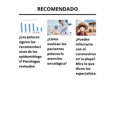
RECOMENDADO
¿Los polacos
¿Cómo
¿Puedes
¡Mis m
siguen las
evalúan los
infectarte
deseos
recomendaci
pacientes
con el
los en
ones de los
polacos la
coronavirus
Envíe 
epidemiólogo
atención
en la playa?
pensa
s? Psicólogos
oncológica?
Mira lo que
a los
revisados
dicen los
enfer
especialistas
anima 
Funda
"Dr. C
como 
de un
camp
nacion