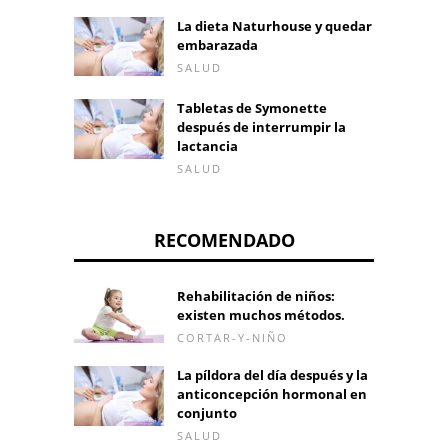
La dieta Naturhouse y quedar
embarazada
SALUD
Tabletas de Symonette
después de interrumpir la
lactancia
SALUD
RECOMENDADO
Rehabilitación de niños:
existen muchos métodos.
CORTAR-Y-NIÑO
La píldora del día después y la
anticoncepción hormonal en
conjunto
SALUD