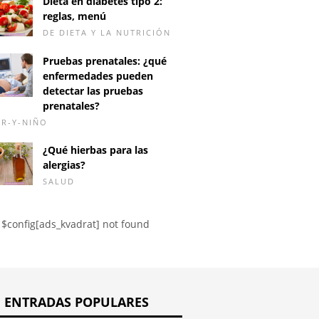
Dieta en diabetes tipo 2:
reglas, menú
DE DIETA Y LA NUTRICIÓN
Pruebas prenatales: ¿qué
enfermedades pueden
 de
Anticoncepción
¿Puede 
detectar las pruebas
nceptivos
hormonal y bioxetina
embaraz
prenatales?
ales y dolores de
días infé
R-Y-NIÑO
a
¿Qué hierbas para las
alergias?
SALUD
$config[ads_kvadrat] not found
ENTRADAS POPULARES