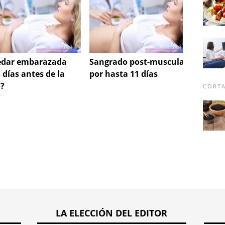
dar embarazada
Sangrado post-muscular
El uso
 días antes de la
por hasta 11 días
antico
a?
hormon
CORTA
cabez
LA ELECCIÓN DEL EDITOR