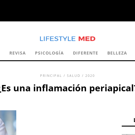
S
REVISA
PSICOLOGÍA
DIFERENTE
BELLEZA
PRINCIPAL
/
SALUD
/ 2020
¿Es una inflamación periapical