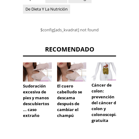
De Dieta Y La Nutrición
$config[ads_kvadrat] not found
RECOMENDADO
Cáncer de
Sudoración
El cuero
Refluj
colon:
excesiva de
cabelludo se
grado 
prevención
pies y manos
descama
del cáncer de
descubiertos
después de
colon y
... caso
cambiar el
colonoscopia
extraño
champú
gratuita