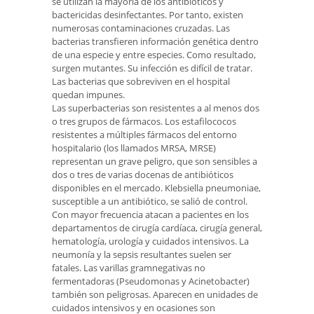
se utilizan la mayoría de los antibióticos y
bactericidas desinfectantes. Por tanto, existen
numerosas contaminaciones cruzadas. Las
bacterias transfieren información genética dentro
de una especie y entre especies. Como resultado,
surgen mutantes. Su infección es difícil de tratar.
Las bacterias que sobreviven en el hospital
quedan impunes.
Las superbacterias son resistentes a al menos dos
o tres grupos de fármacos. Los estafilococos
resistentes a múltiples fármacos del entorno
hospitalario (los llamados MRSA, MRSE)
representan un grave peligro, que son sensibles a
dos o tres de varias docenas de antibióticos
disponibles en el mercado. Klebsiella pneumoniae,
susceptible a un antibiótico, se salió de control.
Con mayor frecuencia atacan a pacientes en los
departamentos de cirugía cardíaca, cirugía general,
hematología, urología y cuidados intensivos. La
neumonía y la sepsis resultantes suelen ser
fatales. Las varillas gramnegativas no
fermentadoras (Pseudomonas y Acinetobacter)
también son peligrosas. Aparecen en unidades de
cuidados intensivos y en ocasiones son