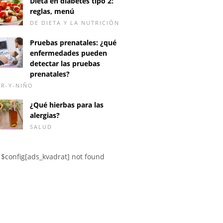
Dieta en diabetes tipo 2:
reglas, menú
DE DIETA Y LA NUTRICIÓN
Pruebas prenatales: ¿qué
enfermedades pueden
detectar las pruebas
prenatales?
R-Y-NIÑO
¿Qué hierbas para las
alergias?
SALUD
$config[ads_kvadrat] not found