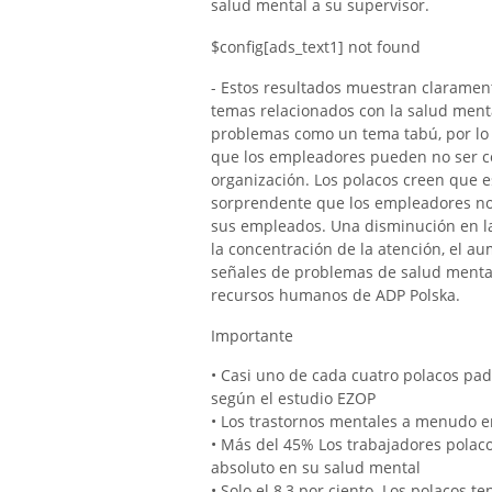
salud mental a su supervisor.
$config[ads_text1] not found
- Estos resultados muestran clarament
temas relacionados con la salud menta
problemas como un tema tabú, por lo
que los empleadores pueden no ser c
organización. Los polacos creen que e
sorprendente que los empleadores no 
sus empleados. Una disminución en la
la concentración de la atención, el 
señales de problemas de salud mental
recursos humanos de ADP Polska.
Importante
• Casi uno de cada cuatro polacos pa
según el estudio EZOP
• Los trastornos mentales a menudo 
• Más del 45% Los trabajadores polac
absoluto en su salud mental
• Solo el 8,3 por ciento. Los polacos t