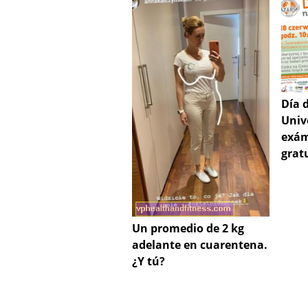
Día d
Univ
exám
grat
Un promedio de 2 kg
adelante en cuarentena.
¿Y tú?