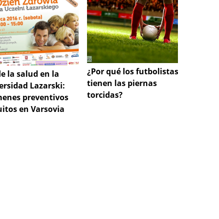
Plaga 
¿Por qué los futbolistas
e la salud en la
la pes
tienen las piernas
ersidad Lazarski:
Comen
torcidas?
enes preventivos
uitos en Varsovia