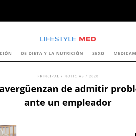
CIÓN
DE DIETA Y LA NUTRICIÓN
SEXO
MEDICAM
PRINCIPAL
/
NOTICIAS
/ 2020
 avergüenzan de admitir pro
ante un empleador