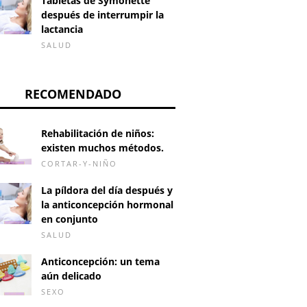
Tabletas de Symonette
después de interrumpir la
lactancia
SALUD
RECOMENDADO
Rehabilitación de niños:
existen muchos métodos.
CORTAR-Y-NIÑO
La píldora del día después y
la anticoncepción hormonal
en conjunto
SALUD
Anticoncepción: un tema
aún delicado
SEXO