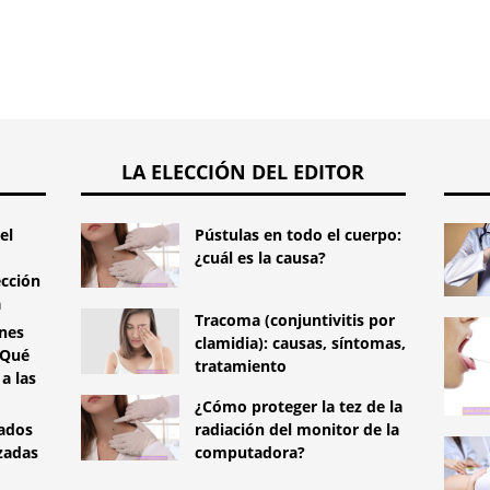
LA ELECCIÓN DEL EDITOR
el
Pústulas en todo el cuerpo:
¿cuál es la causa?
ección
a
Tracoma (conjuntivitis por
ones
clamidia): causas, síntomas,
¿Qué
tratamiento
a las
¿Cómo proteger la tez de la
tados
radiación del monitor de la
zadas
computadora?