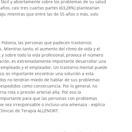
 fácil y abiertamente sobre los problemas de su salud
años, casi tres cuartas partes (63,28%) plantearían
jo, mientras que entre las de 55 años o más, solo
en Polonia, las personas que padecen trastornos
. Mientras tanto, el aumento del ritmo de vida y el
, y sobre todo la vida profesional, provoca el número
tuación, es extremadamente importante desarrollar una
l empleado y el empleador. Un trastorno mental puede
eso, es importante encontrar una solución a esta
eados no tendrán miedo de hablar de sus problemas
espedidos como consecuencia. Por lo general, no
a rota o presión arterial alta. Por eso la
importante para que las personas con problemas
ue sea irresponsable o incluso una amenaza - explica
 Clínicas de Terapia ALLENORT.