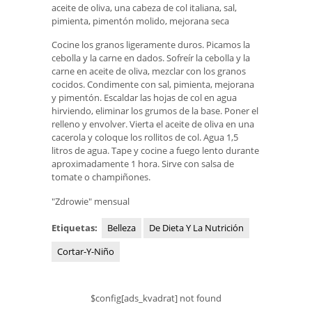
aceite de oliva, una cabeza de col italiana, sal,
pimienta, pimentón molido, mejorana seca
Cocine los granos ligeramente duros. Picamos la
cebolla y la carne en dados. Sofreír la cebolla y la
carne en aceite de oliva, mezclar con los granos
cocidos. Condimente con sal, pimienta, mejorana
y pimentón. Escaldar las hojas de col en agua
hirviendo, eliminar los grumos de la base. Poner el
relleno y envolver. Vierta el aceite de oliva en una
cacerola y coloque los rollitos de col. Agua 1,5
litros de agua. Tape y cocine a fuego lento durante
aproximadamente 1 hora. Sirve con salsa de
tomate o champiñones.
"Zdrowie" mensual
Etiquetas:
Belleza
De Dieta Y La Nutrición
Cortar-Y-Niño
$config[ads_kvadrat] not found