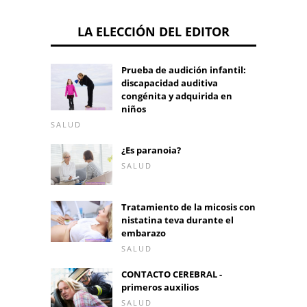
LA ELECCIÓN DEL EDITOR
Prueba de audición infantil:
discapacidad auditiva
congénita y adquirida en
niños
SALUD
¿Es paranoia?
SALUD
Tratamiento de la micosis con
nistatina teva durante el
embarazo
SALUD
CONTACTO CEREBRAL -
primeros auxilios
SALUD