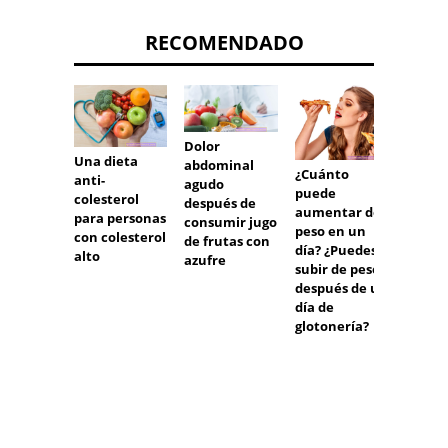
RECOMENDADO
Dolor
Una dieta
Gran a
abdominal
¿Cuánto
anti-
comida
agudo
puede
colesterol
después de
aumentar de
para personas
consumir jugo
peso en un
con colesterol
de frutas con
día? ¿Puedes
alto
azufre
subir de peso
después de un
día de
glotonería?