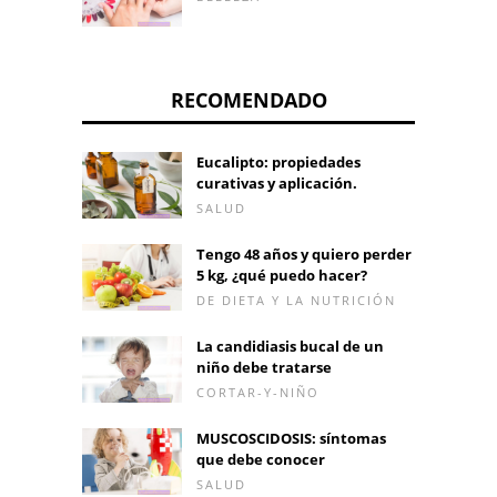
RECOMENDADO
Eucalipto: propiedades
curativas y aplicación.
SALUD
Tengo 48 años y quiero perder
5 kg, ¿qué puedo hacer?
DE DIETA Y LA NUTRICIÓN
La candidiasis bucal de un
niño debe tratarse
CORTAR-Y-NIÑO
MUSCOSCIDOSIS: síntomas
que debe conocer
SALUD