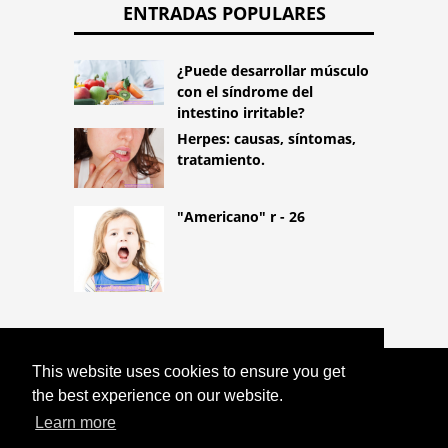
ENTRADAS POPULARES
¿Puede desarrollar músculo
con el síndrome del
intestino irritable?
Herpes: causas, síntomas,
tratamiento.
"Americano" r - 26
This website uses cookies to ensure you get
COPYRIGHT 2026
the best experience on our website.
HTTPS://LIFESTYLEMED.NET
ASÍ ES
COMO SE VE LA PRUEBA DEL
Learn more
CORONAVIRUS. ELLOS TOMARÁN TUS