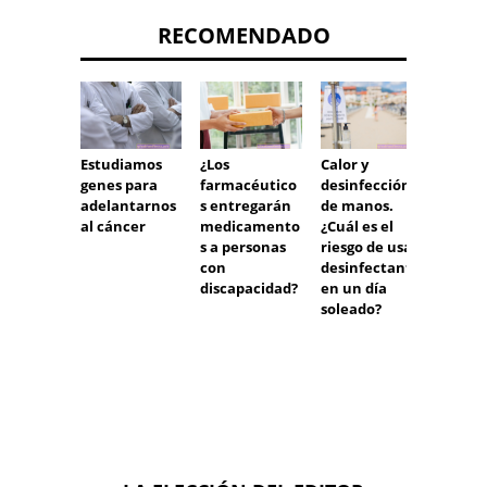
RECOMENDADO
¿Los
Estudiamos
Calor y
El Min
farmacéutico
genes para
desinfección
de Sal
s entregarán
adelantarnos
de manos.
ordena
medicamento
al cáncer
¿Cuál es el
extirp
s a personas
riesgo de usar
del úte
con
desinfectante
mujer
discapacidad?
en un día
polaca
soleado?
fibro