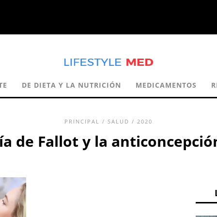
TE
DE DIETA Y LA NUTRICIÓN
MEDICAMENTOS
R
PRINCIPAL
/
SALUD
/ 2020
ía de Fallot y la anticoncepc