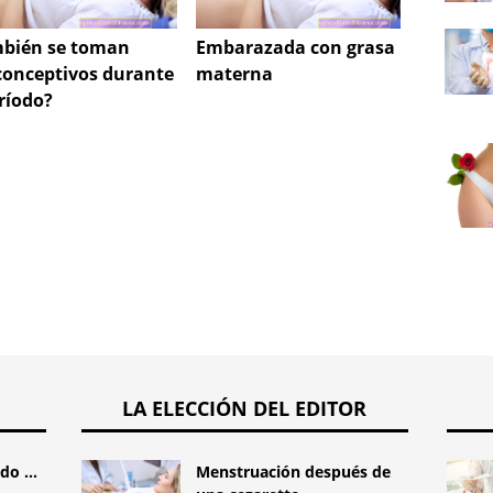
bién se toman
Embarazada con grasa
Embar
conceptivos durante
materna
preven
eríodo?
300
LA ELECCIÓN DEL EDITOR
o ...
Menstruación después de