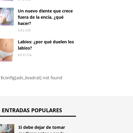
Dolor en
Un nuevo diente que crece
azo y uso
¿Por qué puede ser
de la par
fuera de la encía, ¿qué
tivo de Rhophylac
doloroso el coito?
hacer?
abdome
SALUD
Labios: ¿por qué duelen los
labios?
REVISA
$config[ads_kvadrat] not found
ENTRADAS POPULARES
Si debe dejar de tomar