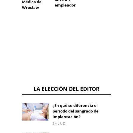
Médica de
s (EMA
empleador
Wrocław
advert
el dic
puede
provo
coágul
sangr
LA ELECCIÓN DEL EDITOR
¿En qué se diferencia el
período del sangrado de
implantación?
SALUD