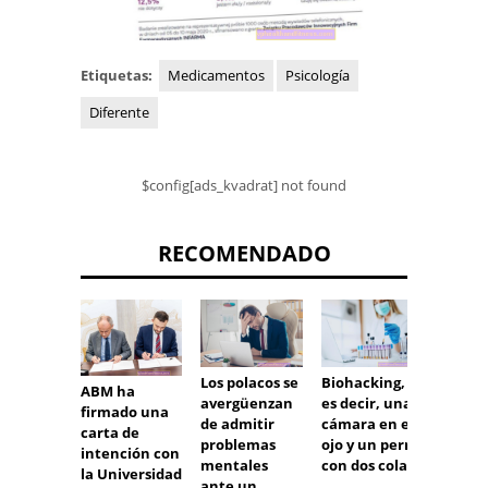
Etiquetas:
Medicamentos
Psicología
Diferente
$config[ads_kvadrat] not found
RECOMENDADO
Biohacking,
¿Es pe
Los polacos se
ABM ha
es decir, una
el
avergüenzan
firmado una
cámara en el
diclof
de admitir
carta de
ojo y un perro
La Age
problemas
intención con
con dos colas
Europ
mentales
la Universidad
Medic
ante un