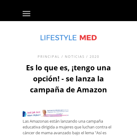
PRINCIPAL
/
NOTICIAS
/ 2020
Es lo que es, ¡tengo una
opción! - se lanza la
campaña de Amazon
Las Amazonas están lanzando una campaña
educativa dirigida a mujeres que luchan contra el
cáncer de mama avanzado bajo el lema "Así es