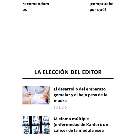
¡compruebe
recomendam
ve la c
por qué!
os
para
conser
mama
LA ELECCIÓN DEL EDITOR
El desarrollo del embarazo
gemelar y el bajo peso de la
madre
SALUD
Mieloma múltiple
(enfermedad de Kahler): un
cáncer de la médula ósea