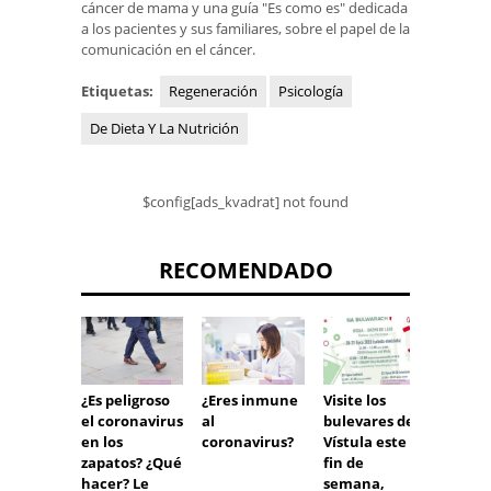
cáncer de mama y una guía "Es como es" dedicada
a los pacientes y sus familiares, sobre el papel de la
comunicación en el cáncer.
Etiquetas:
Regeneración
Psicología
De Dieta Y La Nutrición
$config[ads_kvadrat] not found
RECOMENDADO
Visite los
¿Es peligroso
"Sala 
¿Eres inmune
bulevares del
el coronavirus
operac
al
Vístula este
en los
Tempo
coronavirus?
fin de
zapatos? ¿Qué
Episodi
semana,
hacer? Le
Vea c