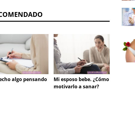
COMENDADO
echo algo pensando
Mi esposo bebe. ¿Cómo
Test p
motivarlo a sanar?
¿que e