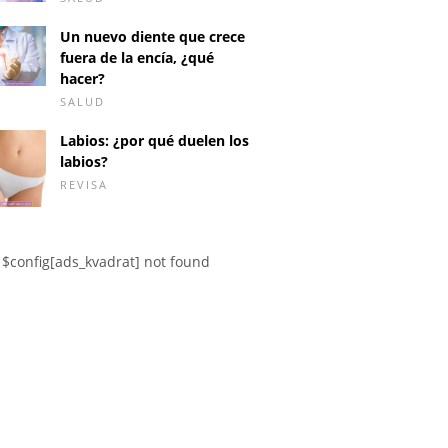
Un nuevo diente que crece
fuera de la encía, ¿qué
hacer?
SALUD
Labios: ¿por qué duelen los
labios?
REVISA
sicológico MMPI:
Me siento solo.¿Qué
¿Cómo li
$config[ads_kvadrat] not found
s y cuando se usa?
puedo hacer para
peleas 
cuidarme?
un ser q