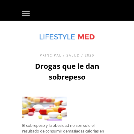
PRINCIPAL
/
SALUD
/ 2020
Drogas que le dan
sobrepeso
El sobrepeso y la obesidad no son solo el
resultado de consumir demasiadas calorías en