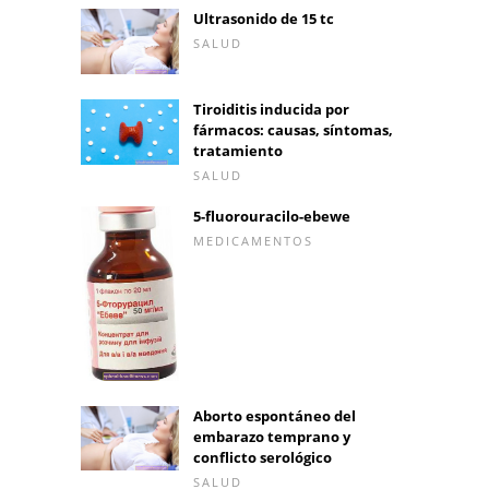
Ultrasonido de 15 tc
SALUD
Tiroiditis inducida por
fármacos: causas, síntomas,
tratamiento
SALUD
5-fluorouracilo-ebewe
MEDICAMENTOS
Aborto espontáneo del
embarazo temprano y
conflicto serológico
SALUD