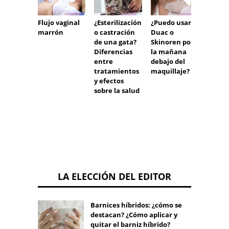
Flujo vaginal
¿Puedo usar
Tengo 
¿Esterilización
marrón
Duac o
y no s
o castración
Skinoren por
ningú
de una gata?
la mañana
estím
Diferencias
debajo del
sexual
entre
maquillaje?
tratamientos
y efectos
sobre la salud
LA ELECCIÓN DEL EDITOR
Barnices híbridos: ¿cómo se
destacan? ¿Cómo aplicar y
quitar el barniz híbrido?