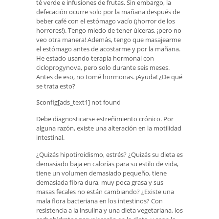
té verde e infusiones de frutas. Sin embargo, la
defecación ocurre solo por la mañana después de
beber café con el estómago vacío (¡horror de los
horrores!). Tengo miedo de tener úlceras, ¡pero no
veo otra manera! Además, tengo que masajearme
el estómago antes de acostarme y por la mañana.
He estado usando terapia hormonal con
cicloprogynova, pero solo durante seis meses.
Antes de eso, no tomé hormonas. ¡Ayuda! ¿De qué
se trata esto?
$config[ads_text1] not found
Debe diagnosticarse estreñimiento crónico. Por
alguna razón, existe una alteración en la motilidad
intestinal.
¿Quizás hipotiroidismo, estrés? ¿Quizás su dieta es
demasiado baja en calorías para su estilo de vida,
tiene un volumen demasiado pequeño, tiene
demasiada fibra dura, muy poca grasa y sus
masas fecales no están cambiando? ¿Existe una
mala flora bacteriana en los intestinos? Con
resistencia a la insulina y una dieta vegetariana, los