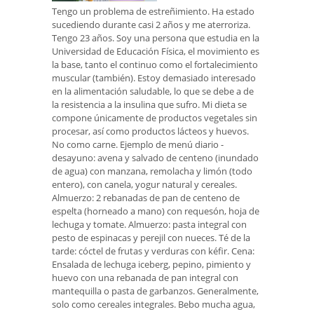
Tengo un problema de estreñimiento. Ha estado
sucediendo durante casi 2 años y me aterroriza.
Tengo 23 años. Soy una persona que estudia en la
Universidad de Educación Física, el movimiento es
la base, tanto el continuo como el fortalecimiento
muscular (también). Estoy demasiado interesado
en la alimentación saludable, lo que se debe a de
la resistencia a la insulina que sufro. Mi dieta se
compone únicamente de productos vegetales sin
procesar, así como productos lácteos y huevos.
No como carne. Ejemplo de menú diario -
desayuno: avena y salvado de centeno (inundado
de agua) con manzana, remolacha y limón (todo
entero), con canela, yogur natural y cereales.
Almuerzo: 2 rebanadas de pan de centeno de
espelta (horneado a mano) con requesón, hoja de
lechuga y tomate. Almuerzo: pasta integral con
pesto de espinacas y perejil con nueces. Té de la
tarde: cóctel de frutas y verduras con kéfir. Cena:
Ensalada de lechuga iceberg, pepino, pimiento y
huevo con una rebanada de pan integral con
mantequilla o pasta de garbanzos. Generalmente,
solo como cereales integrales. Bebo mucha agua,