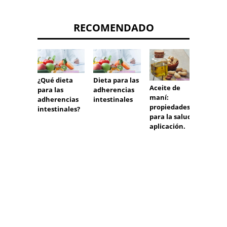
RECOMENDADO
¿Qué dieta
Dieta para las
Dieta 
Aceite de
para las
adherencias
Guardi
maní:
adherencias
intestinales
adelga
propiedades
intestinales?
compañ
para la salud y
decir,
aplicación.
en un
de ap