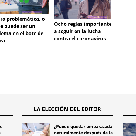
Los pa
ra problemática, o
más p
Ocho reglas importantes
ue puede ser un
detecc
a seguir en la lucha
lema en el bote de
colorr
contra el coronavirus
ra
LA ELECCIÓN DEL EDITOR
te
¿Puede quedar embarazada
e
naturalmente después de la