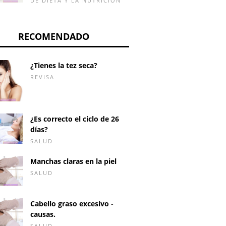
DE DIETA Y LA NUTRICIÓN
RECOMENDADO
¿Tienes la tez seca?
REVISA
¿Es correcto el ciclo de 26
días?
SALUD
Manchas claras en la piel
SALUD
Cabello graso excesivo -
causas.
SALUD