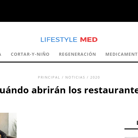
A
CORTAR-Y-NIÑO
REGENERACIÓN
MEDICAMENT
PRINCIPAL
/
NOTICIAS
/ 2020
uándo abrirán los restaurant