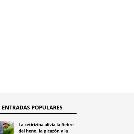
cientes exigen
Alemania: La primera
Un gran
ruebas de
cura de COVID-19 puede
investig
ión del cáncer
no ser tan efectiva como
matern
ectal
cree la OMS
ENTRADAS POPULARES
La cetirizina alivia la fiebre
del heno, la picazón y la