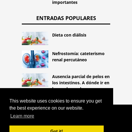
importantes
ENTRADAS POPULARES
Dieta con diálisis
Nefrostomía: cateterismo
renal percutáneo
Ausencia parcial de pelos en
los intestinos. A dónde ir en
busca de ayuda
This website uses cookies to ensure you get
the best experience on our website.
COPYRIGHT 2026
Learn more
HTTPS://LIFESTYLEMED.NET
SANATORIO WŁÓKNIARZ BUSKO-ZDRÓJ
Got it!
^