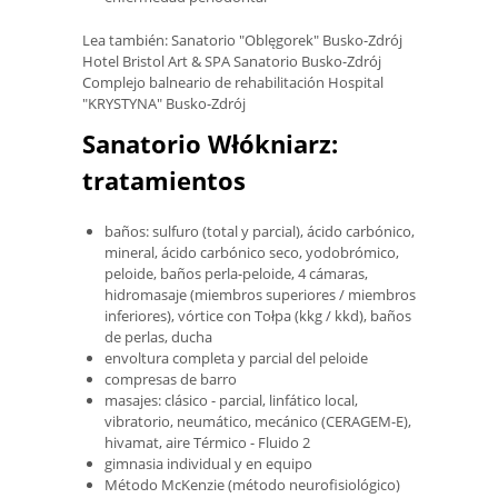
Lea también: Sanatorio "Oblęgorek" Busko-Zdrój
Hotel Bristol Art & SPA Sanatorio Busko-Zdrój
Complejo balneario de rehabilitación Hospital
"KRYSTYNA" Busko-Zdrój
Sanatorio Włókniarz:
tratamientos
baños: sulfuro (total y parcial), ácido carbónico,
mineral, ácido carbónico seco, yodobrómico,
peloide, baños perla-peloide, 4 cámaras,
hidromasaje (miembros superiores / miembros
inferiores), vórtice con Tołpa (kkg / kkd), baños
de perlas, ducha
envoltura completa y parcial del peloide
compresas de barro
masajes: clásico - parcial, linfático local,
vibratorio, neumático, mecánico (CERAGEM-E),
hivamat, aire Térmico - Fluido 2
gimnasia individual y en equipo
Método McKenzie (método neurofisiológico)