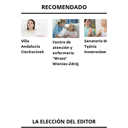
RECOMENDADO
Sanatorio de
Villa
Balnea
Centro de
Tężnia
Andalucía
Muszy
atención y
Inowrocław
Ciechocinek
Złocki
enfermería
"Wrzos"
Wieniec-Zdrój
LA ELECCIÓN DEL EDITOR